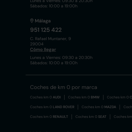
Lunes a Viernes: 09:30 a 20:30h
Sábados: 10:00 a 19:00h
Málaga
951 125 422
C. Rafael Muntaner, 9
29004
Cómo llegar
Lunes a Viernes: 09:30 a 20:30h
Sábados: 10:00 a 19:00h
Coches de km 0 por marca
Coches km 0
AUDI
Coches km 0
BMW
Coches km 0
C
Coches km 0
LAND ROVER
Coches km 0
MAZDA
Coch
Coches km 0
RENAULT
Coches km 0
SEAT
Coches k