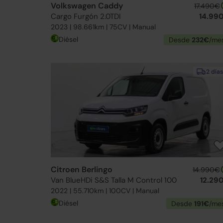
Volkswagen Caddy
17.490€
Cargo Furgón 2.0TDI
14.99
2023 | 98.661km | 75CV | Manual
Diésel
Desde
232€
/me
2 días
Citroen Berlingo
14.990€
Van BlueHDi S&S Talla M Control 100
12.29
2022 | 55.710km | 100CV | Manual
Diésel
Desde
191€
/me