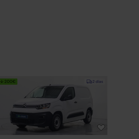
↓ 200€
2 días