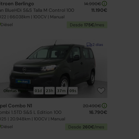
itroen Berlingo
14.990€
an BlueHDi S&S Talla M Control 100
11.190€
22 | 66.038km | 100CV | Manual
Diésel
Desde
175€
/mes
2 días
Ofertas Opel
01
d
23
h
37
m
09
s
pel Combo N1
20.490€
ombi 1.5TD S&S L Edition 100
16.790€
25 | 20.948km | 100CV | Manual
Diésel
Desde
260€
/mes