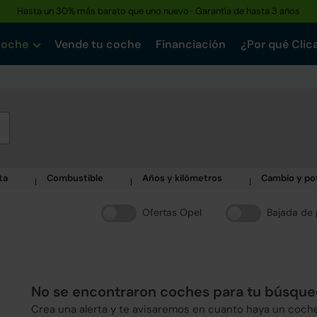
Hasta un 30% más barato que uno nuevo · Garantía de hasta 3 años
coche
Vende tu coche
Financiación
¿Por qué Clic
ta
Combustible
Años y kilómetros
Cambio y po
Ofertas Opel
Bajada de 
No se encontraron coches para tu búsqu
Crea una alerta y te avisaremos en cuanto haya un coch