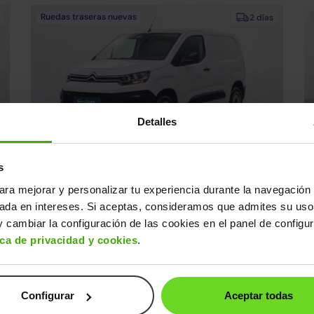
Ruedas traseras nuevas
2 días
Detalles
Citroen Berlingo
P
14.990€
s
0€
Van BlueHDi S&S Talla M Control 100
10.890€
2022 | 76.193km | 100CV | Manual
20
ara mejorar y personalizar tu experiencia durante la navegación 
Diésel
s
Desde
171€
/mes
sada en intereses. Si aceptas, consideramos que admites su uso
 cambiar la configuración de las cookies en el panel de configu
ica de privacidad y cookies
.
Ruedas delanteras nuevas
2 días
Configurar
Aceptar todas