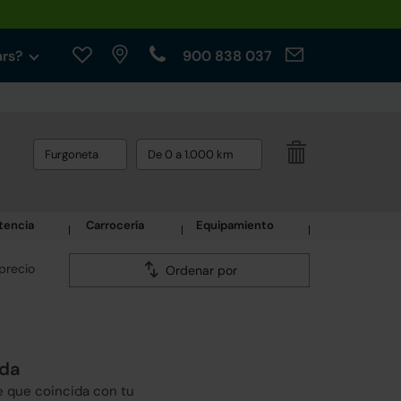
ars?
900 838 037
Furgoneta
De 0 a 1.000 km
tencia
Carrocería
Equipamiento
precio
Ordenar por
eda
e que coincida con tu