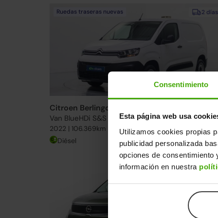
Ruedas traseras nuevas
2 días
Consentimiento
Citroen Berlingo
14.490€
Esta página web usa cookie
Van BlueHDi S&S Talla M Control 100
11.39
2022 | 106.369km | 100CV | Manual
Utilizamos cookies propias p
Diésel
Desde
178€
/me
publicidad personalizada ba
opciones de consentimiento y
información en nuestra
polít
2 días