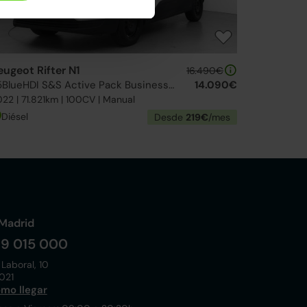
eugeot Rifter N1
16.490€
1.5BlueHDI S&S Active Pack Business Standard 100
14.090€
22 | 71.821km | 100CV | Manual
Diésel
Desde
219€
/mes
Madrid
19 015 000
 Laboral, 10
021
mo llegar