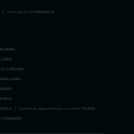
Vehículos km 0
FURGONETA
ALMERÍA
n
CÁDIZ
sión
CÓRDOBA
UADALAJARA
MADRID
MURCIA
EVILLA
Coches de segunda mano y ocasión
TOLEDO
ón
ZARAGOZA