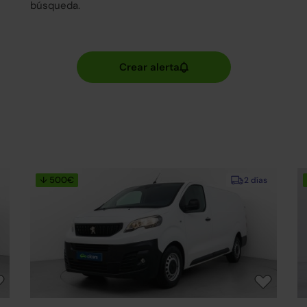
búsqueda.
↓ 500€
2 días