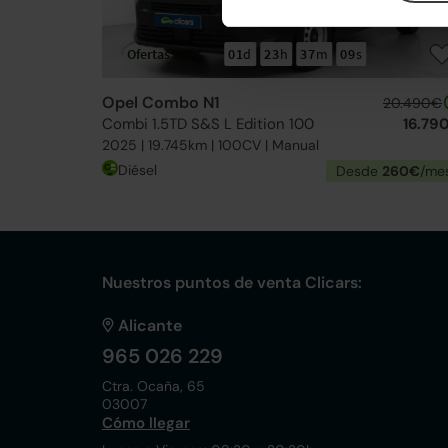
Ofertas Opel
01
d
23
h
37
m
09
s
Opel Combo N1
20.490€
Combi 1.5TD S&S L Edition 100
16.79
2025 | 19.745km | 100CV | Manual
Diésel
Desde
260€
/me
Nuestros puntos de venta Clicars:
Alicante
965 026 229
Ctra. Ocaña, 65
03007
Cómo llegar