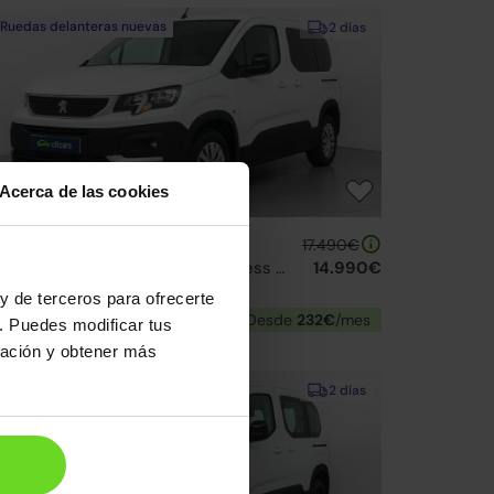
Ruedas delanteras nuevas
2 días
Acerca de las cookies
eugeot Rifter N1
17.490€
1.5BlueHDI S&S Active Pack Business Standard 100
14.990€
22 | 61.373km | 100CV | Manual
y de terceros para ofrecerte
Diésel
Desde
232€
/mes
. Puedes modificar tus
ración y obtener más
2 días