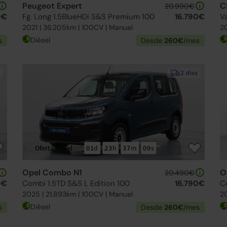
Peugeot Expert
C
20.990€
0€
Fg. Long 1.5BlueHDi S&S Premium 100
16.790€
V
2021 | 36.205km | 100CV | Manual
20
Diésel
s
Desde
260€
/mes
2 días
Ofertas Opel
01
d
23
h
37
m
09
s
Opel Combo N1
O
20.490€
0€
Combi 1.5TD S&S L Edition 100
16.790€
C
2025 | 21.893km | 100CV | Manual
20
Diésel
s
Desde
260€
/mes