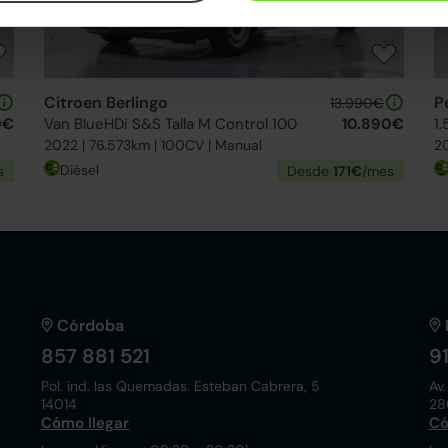
Citroen Berlingo
P
13.990€
0€
Van BlueHDi S&S Talla M Control 100
10.890€
2022 | 76.573km | 100CV | Manual
20
Diésel
s
Desde
171€
/mes
Córdoba
857 881 521
9
Pol. ind. las Quemadas. Esteban Cabrera, 5
Av.
14014
28
Cómo llegar
Có