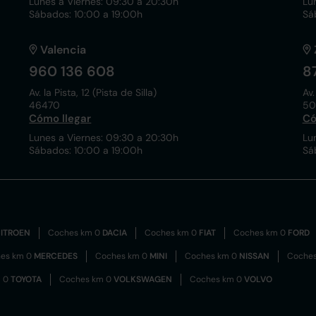
Lunes a Viernes: 09:30 a 20:30h
Lu
Sábados: 10:00 a 19:00h
Sá
Valencia
960 136 608
8
Av. la Pista, 12 (Pista de Silla)
Av.
46470
50
Cómo llegar
Có
Lunes a Viernes: 09:30 a 20:30h
Lu
Sábados: 10:00 a 19:00h
Sá
ITROEN
Coches km 0
DACIA
Coches km 0
FIAT
Coches km 0
FORD
es km 0
MERCEDES
Coches km 0
MINI
Coches km 0
NISSAN
Coche
m 0
TOYOTA
Coches km 0
VOLKSWAGEN
Coches km 0
VOLVO