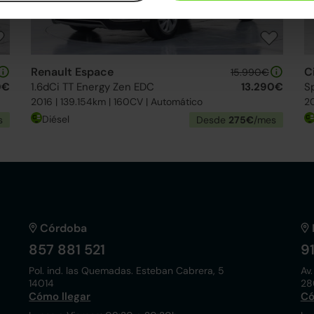
Renault Espace
C
15.990€
0€
1.6dCi TT Energy Zen EDC
13.290€
S
2016 | 139.154km | 160CV | Automático
20
Diésel
s
Desde
275€
/mes
Córdoba
857 881 521
9
Pol. ind. las Quemadas. Esteban Cabrera, 5
Av.
14014
28
Cómo llegar
Có