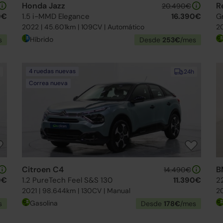
Honda Jazz
R
20.490€
0€
1.5 i-MMD Elegance
16.390€
G
2022 | 45.601km | 109CV | Automático
20
Híbrido
s
Desde
253€
/mes
4 ruedas nuevas
24h
Correa nueva
Citroen C4
B
14.490€
0€
1.2 PureTech Feel S&S 130
11.390€
2
2021 | 98.644km | 130CV | Manual
20
Gasolina
s
Desde
178€
/mes