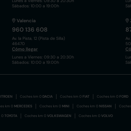
Lunes a Viernes: 09:30 a 20:30h
Lu
Sábados: 10:00 a 19:00h
Sá
Valencia
960 136 608
8
Av. la Pista, 12 (Pista de Silla)
Av.
46470
50
Cómo llegar
Có
Lunes a Viernes: 09:30 a 20:30h
Lu
Sábados: 10:00 a 19:00h
Sá
ITROEN
Coches km 0
DACIA
Coches km 0
FIAT
Coches km 0
FORD
es km 0
MERCEDES
Coches km 0
MINI
Coches km 0
NISSAN
Coche
m 0
TOYOTA
Coches km 0
VOLKSWAGEN
Coches km 0
VOLVO