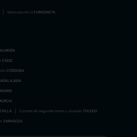
Vehículos km 0
FURGONETA
ALMERÍA
n
CÁDIZ
sión
CÓRDOBA
UADALAJARA
MADRID
MURCIA
EVILLA
Coches de segunda mano y ocasión
TOLEDO
ón
ZARAGOZA