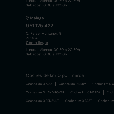
Lunes a Viernes: 09:30 a 20:30h
Sábados: 10:00 a 19:00h
Málaga
951 125 422
C. Rafael Muntaner, 9
29004
Cómo llegar
Lunes a Viernes: 09:30 a 20:30h
Sábados: 10:00 a 19:00h
Coches de km 0 por marca
Coches km 0
AUDI
Coches km 0
BMW
Coches km 0
C
Coches km 0
LAND ROVER
Coches km 0
MAZDA
Coch
Coches km 0
RENAULT
Coches km 0
SEAT
Coches k