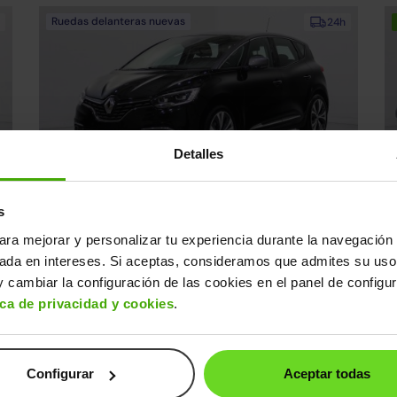
Ruedas delanteras nuevas
24h
Detalles
Renault Scénic
R
13.990€
s
0€
1.2 TCe Energy Zen
11.390€
B
2016 | 107.800km | 130CV | Manual
20
ara mejorar y personalizar tu experiencia durante la navegación 
Gasolina
s
Desde
237€
/mes
sada en intereses. Si aceptas, consideramos que admites su uso
 cambiar la configuración de las cookies en el panel de configu
ica de privacidad y cookies
.
Ruedas traseras nuevas
24h
Configurar
Aceptar todas