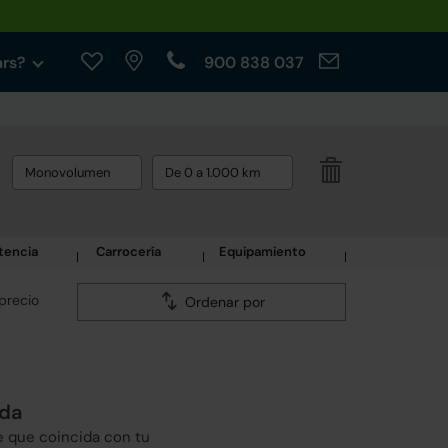
ars?
900 838 037
Monovolumen
De 0 a 1.000 km
tencia
Carrocería
Equipamiento
precio
Ordenar por
eda
e que coincida con tu