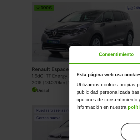
↓ 300€
24h
Consentimiento
Renault Espace
16.490€
Esta página web usa cookie
1.6dCi TT Energy Zen EDC
13.19
2016 | 131.070km | 160CV | Automático
Utilizamos cookies propias p
Diésel
Desde
314€
/me
publicidad personalizada ba
opciones de consentimiento y
información en nuestra
polít
Ruedas traseras nuevas
24h
Correa nueva