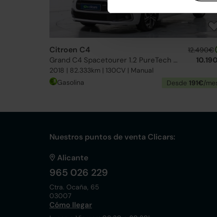
Citroen C4
12.490€
Grand C4 Spacetourer 1.2 PureTech S&S Rip Curl 130
10.19
2018 | 82.333km | 130CV | Manual
Gasolina
Desde
191€
/me
Nuestros puntos de venta Clicars:
Alicante
965 026 229
Ctra. Ocaña, 65
03007
Cómo llegar