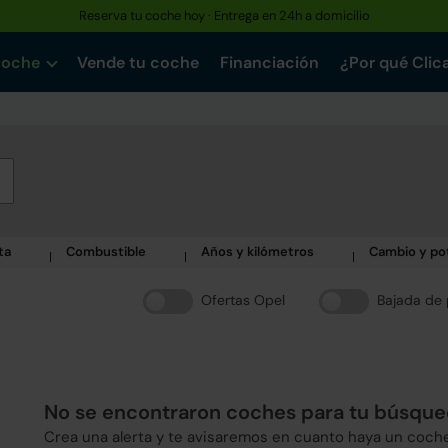
Reserva tu coche hoy · Entrega en 24h a domicilio
coche
Vende tu coche
Financiación
¿Por qué Clic
ta
Combustible
Años y kilómetros
Cambio y po
Ofertas Opel
Bajada de 
No se encontraron coches para tu búsqu
Crea una alerta y te avisaremos en cuanto haya un coch