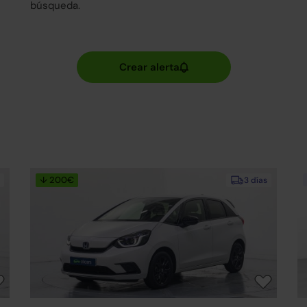
búsqueda.
↓ 200€
3 días