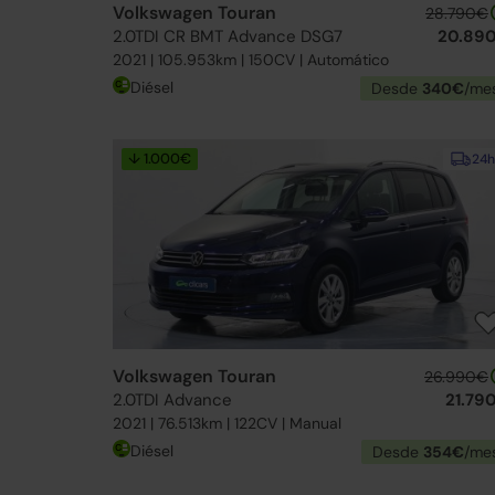
Volkswagen Touran
28.790€
2.0TDI CR BMT Advance DSG7
20.89
2021 | 105.953km | 150CV | Automático
Diésel
Desde
340€
/me
↓ 1.000€
24h
Volkswagen Touran
26.990€
2.0TDI Advance
21.79
2021 | 76.513km | 122CV | Manual
Diésel
Desde
354€
/me