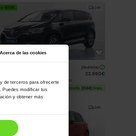
↓ 400€
24h
Acerca de las cookies
enault Espace
29.490€
lue dCi Techno EDC
22.990€
22 | 82.500km | 160CV | Automático
y de terceros para ofrecerte
Diésel
Desde
356€
/mes
. Puedes modificar tus
ración y obtener más
↓ 400€
24h