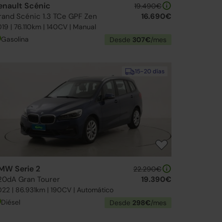
enault Scénic
19.490€
rand Scénic 1.3 TCe GPF Zen
16.690€
19 | 76.110km | 140CV | Manual
Gasolina
Desde
307€
/mes
15-20 días
MW Serie 2
22.290€
20dA Gran Tourer
19.390€
22 | 86.931km | 190CV | Automático
Diésel
Desde
298€
/mes