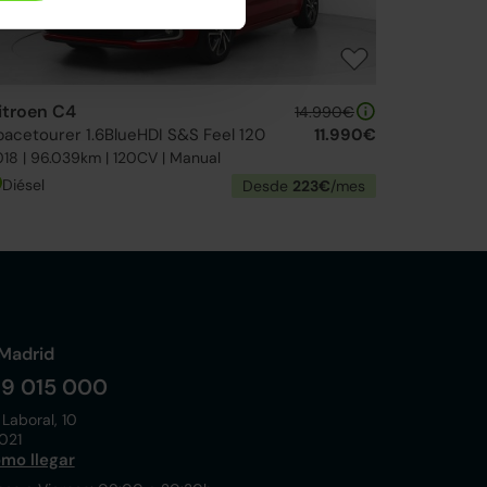
itroen C4
14.990€
pacetourer 1.6BlueHDI S&S Feel 120
11.990€
18 | 96.039km | 120CV | Manual
Diésel
Desde
223€
/mes
Madrid
19 015 000
 Laboral, 10
021
mo llegar