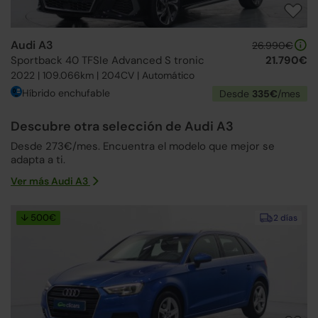
Audi A3
26.990€
Sportback 40 TFSIe Advanced S tronic
21.790€
2022 | 109.066km | 204CV | Automático
Híbrido enchufable
Desde
335€
/mes
Descubre otra selección de Audi A3
Desde 273€/mes. Encuentra el modelo que mejor se
adapta a ti.
Ver más Audi A3
↓ 500€
2 días