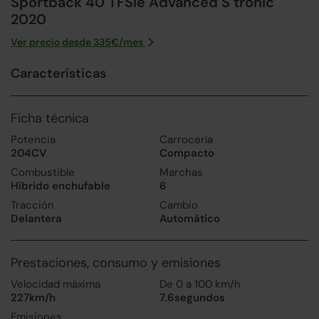
Sportback 40 TFSIe Advanced S tronic
2020
Ver precio desde
335
€/
mes
Características
Ficha técnica
Potencia
Carrocería
204CV
Compacto
Combustible
Marchas
Híbrido enchufable
6
Tracción
Cambio
Delantera
Automático
Prestaciones, consumo y emisiones
Velocidad máxima
De 0 a 100 km/h
227km/h
7.6segundos
Emisiones