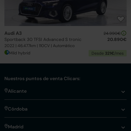
Audi A3
24.990€
Sportback 30 TFSI Advanced S tronic
20.890€
2022 | 46.477km | 110CV | Automático
Mild hybrid
Desde
321€
/mes
Nuestros puntos de venta Clicars:
Alicante
Córdoba
Madrid