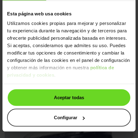
Esta página web usa cookies
2 días
Utilizamos cookies propias para mejorar y personalizar
tu experiencia durante la navegación y de terceros para
ofrecerte publicidad personalizada basada en intereses.
Si aceptas, consideramos que admites su uso. Puedes
modificar tus opciones de consentimiento y cambiar la
configuración de las cookies en el panel de configuración
y obtener más información en nuestra
política de
Audi A3
privacidad y cookies
.
23.990€
Sportback 30 TFSI Advanced S tronic
19.990€
2022 | 75.388km | 110CV | Automático
Mild hybrid
Desde
307€
/mes
Aceptar todas
Ruedas delanteras nuevas
2 días
Configurar