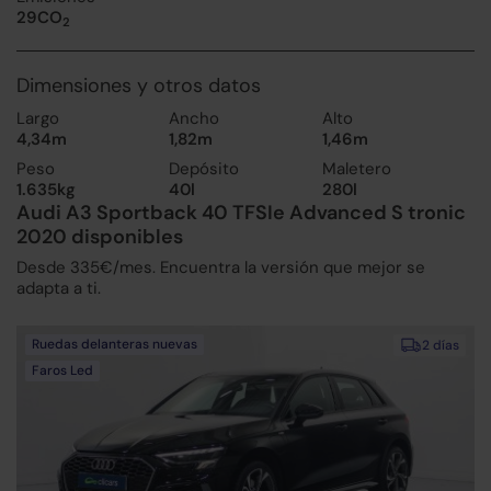
29CO
2
Dimensiones y otros datos
Largo
Ancho
Alto
4,34m
1,82m
1,46m
Peso
Depósito
Maletero
1.635kg
40l
280l
Audi A3 Sportback 40 TFSIe Advanced S tronic
2020 disponibles
Desde 335€/mes. Encuentra la versión que mejor se
adapta a ti.
Ruedas delanteras nuevas
2 días
Faros Led