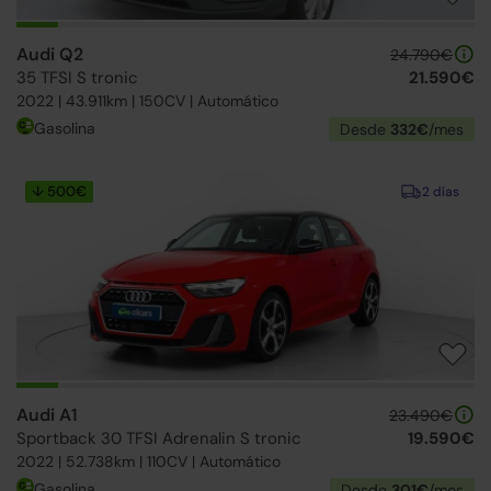
Audi Q2
24.790€
35 TFSI S tronic
21.590€
2022 | 43.911km | 150CV | Automático
Gasolina
Desde
332€
/mes
↓ 500€
2 días
Audi A1
23.490€
Sportback 30 TFSI Adrenalin S tronic
19.590€
2022 | 52.738km | 110CV | Automático
Gasolina
Desde
301€
/mes