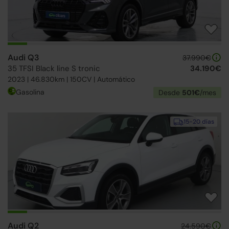
Audi Q3
37.990€
35 TFSI Black line S tronic
34.190€
2023 | 46.830km | 150CV | Automático
Gasolina
Desde
501€
/mes
15-20 días
Audi Q2
24.590€