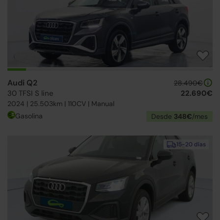
Audi Q2
28.490€
30 TFSI S line
22.690€
2024 | 25.503km | 110CV | Manual
Gasolina
Desde
348€
/mes
15-20 días