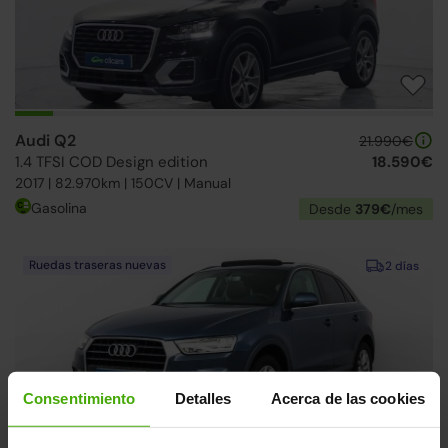
Audi Q2
21.990€
1.4 TFSI COD Design edition
18.590€
2017 | 82.970km | 150CV | Manual
Gasolina
Desde
379€
/mes
Ruedas traseras nuevas
2 días
Consentimiento
Detalles
Acerca de las cookies