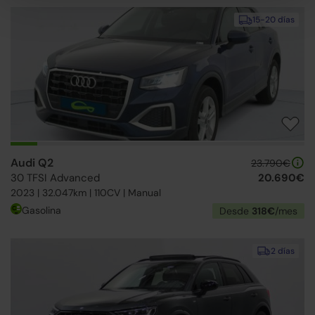
15-20 días
Audi Q2
23.790€
30 TFSI Advanced
20.690€
2023 | 32.047km | 110CV | Manual
Gasolina
Desde
318€
/mes
2 días