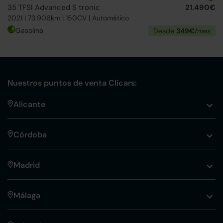
35 TFSI Advanced S tronic
21.490€
2021 | 73.906km | 150CV | Automático
Gasolina
Desde
349€
/mes
Nuestros puntos de venta Clicars:
Alicante
Córdoba
Madrid
Málaga