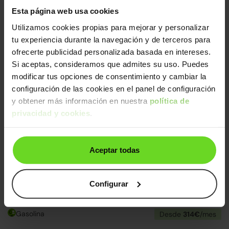
Audi Q3
Esta página web usa cookies
18.990€
1.4 TFSI CoD Design edition S tronic
16.190€
Utilizamos cookies propias para mejorar y personalizar
2015 | 92.357km | 150CV | Automático
tu experiencia durante la navegación y de terceros para
Gasolina
Desde
455€
/mes
ofrecerte publicidad personalizada basada en intereses.
Si aceptas, consideramos que admites su uso. Puedes
↓ 500€
2 días
modificar tus opciones de consentimiento y cambiar la
configuración de las cookies en el panel de configuración
y obtener más información en nuestra
política de
privacidad y cookies
.
Aceptar todas
Audi Q3
21.490€
Configurar
1.4 TFSI CoD Sport edition
16.990€
2018 | 111.537km | 150CV | Automático
Gasolina
Desde
314€
/mes