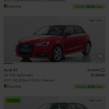
2022 | 93.647km | 400CV | Automático
Gasolina
Desde
690€
/mes
2 días
Audi A1
16.490€
1.0 TFSI Adrenalin
13.590€
2017 | 95.210km | 95CV | Manual
Gasolina
Desde
281€
/mes
↓ 300€
2 días