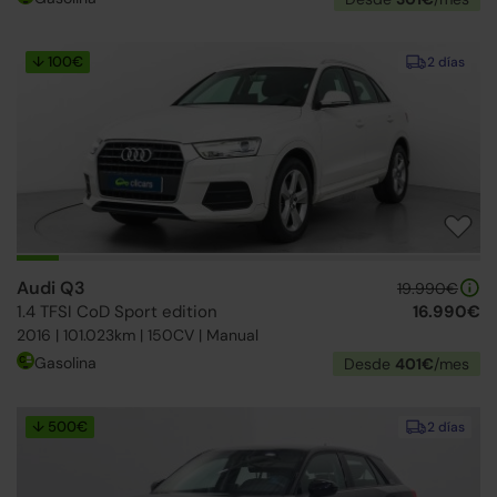
↓ 100€
2 días
Audi Q3
19.990€
1.4 TFSI CoD Sport edition
16.990€
2016 | 101.023km | 150CV | Manual
Gasolina
Desde
401€
/mes
↓ 500€
2 días