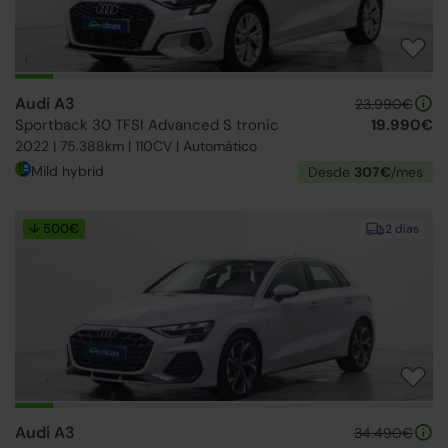
Audi A3
23.990€
Sportback 30 TFSI Advanced S tronic
19.990€
2022 | 75.388km | 110CV | Automático
Mild hybrid
Desde
307€
/mes
↓ 500€
2 días
Audi A3
34.490€