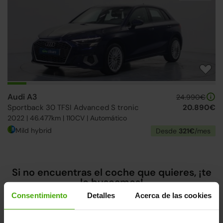
Audi A3
24.990€
Sportback 30 TFSI Advanced S tronic
20.890€
2022 | 46.477km | 110CV | Automático
Mild hybrid
Desde
321€
/mes
Si no encuentras el coche que quieres, ¡te
lo buscamos!
Consentimiento
Detalles
Acerca de las cookies