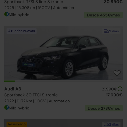
Sportback TFSI S line S tronic
30.890€
2025 | 15.308km | 150CV | Automático
Mild hybrid
Desde
455€
/mes
4 ruedas nuevas
2 días
Audi A3
21.990€
Sportback 30 TFSI S tronic
17.690€
2022 | 111.721km | 110CV | Automático
Mild hybrid
Desde
273€
/mes
Reservado
2 días