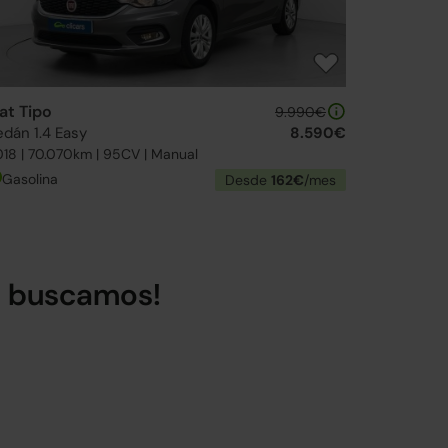
iat Tipo
9.990€
edán 1.4 Easy
8.590€
18 | 70.070km | 95CV | Manual
Gasolina
Desde
162€
/mes
lo buscamos!