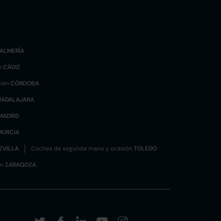
ALMERÍA
n
CÁDIZ
sión
CÓRDOBA
UADALAJARA
MADRID
MURCIA
EVILLA
Coches de segunda mano y ocasión
TOLEDO
ón
ZARAGOZA