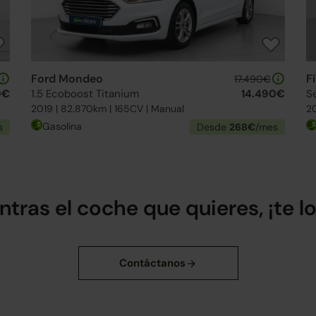
Ford Mondeo
F
17.490€
0€
1.5 Ecoboost Titanium
14.490€
S
2019 | 82.870km | 165CV | Manual
20
Gasolina
s
Desde
268€
/mes
ntras el coche que quieres, ¡te 