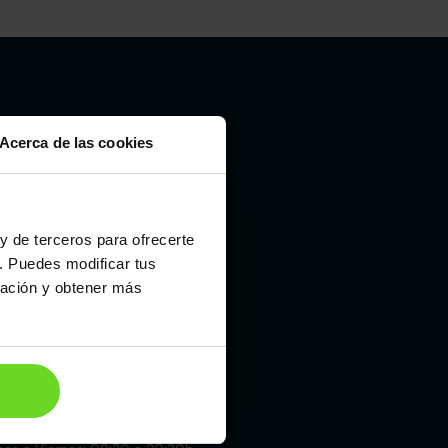
Madrid
Acerca de las cookies
19 015 000
 Laboral, 10
021
mo llegar
y de terceros para ofrecerte
nes a Viernes: 09:00 a 20:30h
. Puedes modificar tus
bados y Domingos: 10:00 a 19:00h
ración y obtener más
Zaragoza
76 142 002
 Diagonal, 20 (Plaza)
197
mo llegar