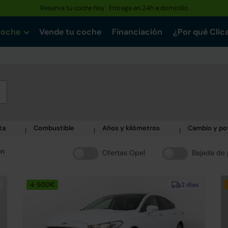
Reserva tu coche hoy · Entrega en 24h a domicilio
Hasta un 30% más barato que uno nuevo · Garantía de hasta 3 años
coche
Vende tu coche
Financiación
¿Por qué Clic
ta
Combustible
Años y kilómetros
Cambio y po
ón
Ofertas Opel
Bajada de 
↓ 500€
2 días