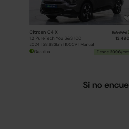
Citroen C4 X
16.990€
1.2 PureTech You S&S 100
13.49
2024 | 58.683km | 100CV | Manual
Gasolina
Desde
209€
/me
Si no encue