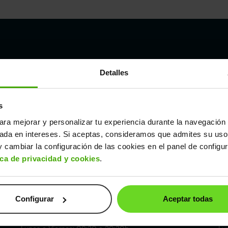
Córdoba
Detalles
857 881 521
9
Pol. ind. las Quemadas. Esteban Cabrera, 5
Av.
s
14014
28
Cómo llegar
Có
ara mejorar y personalizar tu experiencia durante la navegación 
Lunes a Viernes: 09:30 a 20:30h
Lu
sada en intereses. Si aceptas, consideramos que admites su uso
Sábados: 10:00 a 19:00h
Sá
 cambiar la configuración de las cookies en el panel de configu
ica de privacidad y cookies
.
Valencia
960 136 608
8
Av. la Pista, 12 (Pista de Silla)
Av.
Configurar
Aceptar todas
46470
50
Cómo llegar
Có