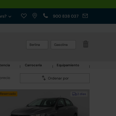
ars?
900 838 037
Berlina
Gasolina
tencia
Carrocería
Equipamiento
precio
Ordenar por
Reservado
2 días