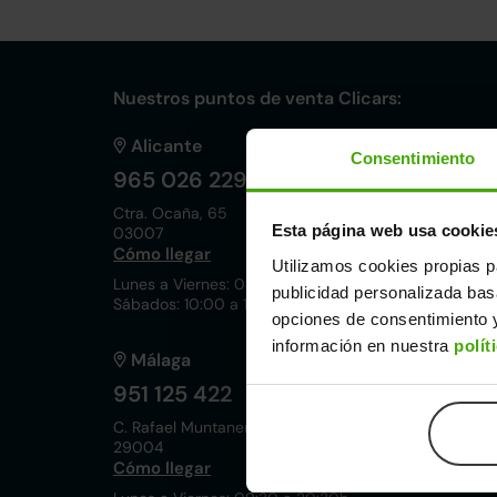
Nuestros puntos de venta Clicars:
Alicante
Consentimiento
965 026 229
Ctra. Ocaña, 65
Esta página web usa cookie
03007
Cómo llegar
Utilizamos cookies propias p
Lunes a Viernes: 09:30 a 20:30h
publicidad personalizada ba
Sábados: 10:00 a 19:00h
opciones de consentimiento y
información en nuestra
polít
Málaga
951 125 422
C. Rafael Muntaner, 9
29004
Cómo llegar