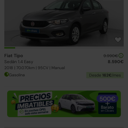
Fiat Tipo
9.990€
Sedán 1.4 Easy
8.590€
2018 | 70.070km | 95CV | Manual
Gasolina
Desde
162€
/mes