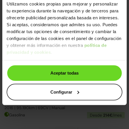
Utilizamos cookies propias para mejorar y personalizar
tu experiencia durante la navegación y de terceros para
ofrecerte publicidad personalizada basada en intereses.
Si aceptas, consideramos que admites su uso. Puedes
modificar tus opciones de consentimiento y cambiar la
Correa nueva
3 días
configuración de las cookies en el panel de configuración
y obtener más información en nuestra
política de
privacidad y cookies
.
Aceptar todas
Configurar
Fiat 500
10.490€
1.2 Lounge
8.790€
2016 | 95.190km | 69CV | Manual
Gasolina
Desde
214€
/mes