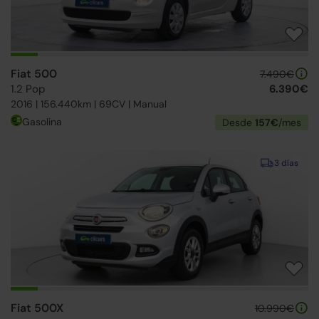
Fiat 500
7.490€
1.2 Pop
6.390€
2016 | 156.440km | 69CV | Manual
Gasolina
Desde
157€
/mes
3 días
Fiat 500X
10.990€