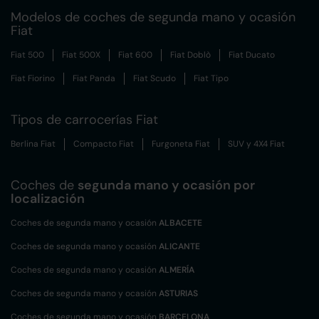
Modelos de coches de segunda mano y ocasión
Fiat
Fiat 500
Fiat 500X
Fiat 600
Fiat Doblò
Fiat Ducato
Fiat Fiorino
Fiat Panda
Fiat Scudo
Fiat Tipo
Tipos de carrocerías Fiat
Berlina Fiat
Compacto Fiat
Furgoneta Fiat
SUV y 4X4 Fiat
Coches de
segunda mano y ocasión por
localización
Coches de segunda mano y ocasión
ALBACETE
Coches de segunda mano y ocasión
ALICANTE
Coches de segunda mano y ocasión
ALMERÍA
Coches de segunda mano y ocasión
ASTURIAS
Coches de segunda mano y ocasión
BARCELONA