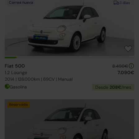
Correa nueva
3 días
Fiat 500
8.490€
1.2 Lounge
7.090€
2014 | 126.000km | 69CV | Manual
Gasolina
Desde
208€
/mes
Reservado