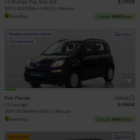
1.4 Multiair Pop Star 4x2
9.290€
2017 | 143.845km | 140CV | Manual
Gasolina
Desde
195€
/mes
Ruedas traseras nuevas
3 días
Correa nueva
Fiat Panda
7.990€
1.2 Lounge
6.690€
2014 | 81.664km | 69CV | Manual
Gasolina
Desde
195€
/mes
Reservado
3 días