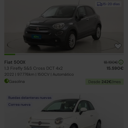
15-20 días
Fiat 500X
18.190€
1.3 Firefly S&S Cross DCT 4x2
15.590€
2022 | 97.776km | 150CV | Automático
Gasolina
Desde
242€
/mes
Ruedas delanteras nuevas
Correa nueva