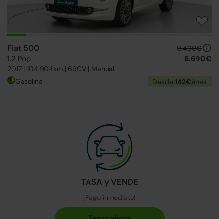
Fiat 500
9.490€
1.2 Pop
6.690€
2017 | 104.904km | 69CV | Manual
Gasolina
Desde
142€
/mes
TASA y VENDE
¡Pago inmediato!