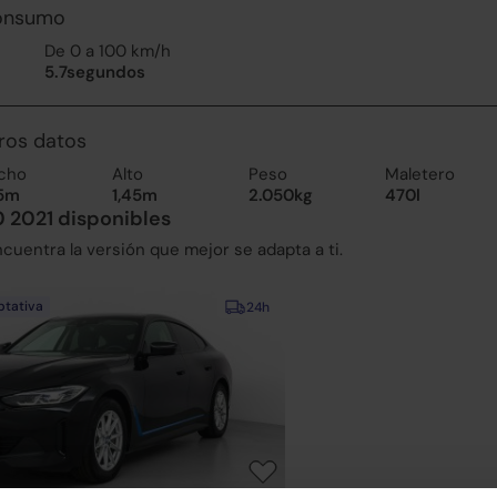
consumo
De 0 a 100 km/h
5.7segundos
ros datos
cho
Alto
Peso
Maletero
85m
1,45m
2.050kg
470l
 2021 disponibles
uentra la versión que mejor se adapta a ti.
ptativa
24h