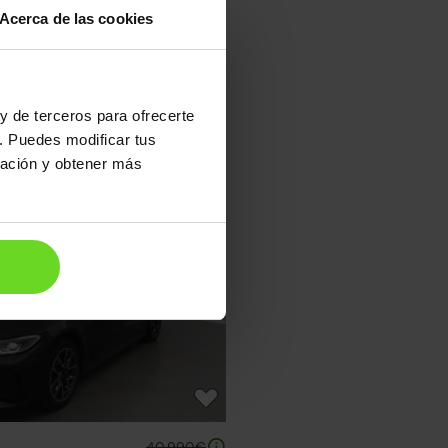
Acerca de las cookies
y de terceros para ofrecerte
. Puedes modificar tus
ración y obtener más
15-20 días
40.990€