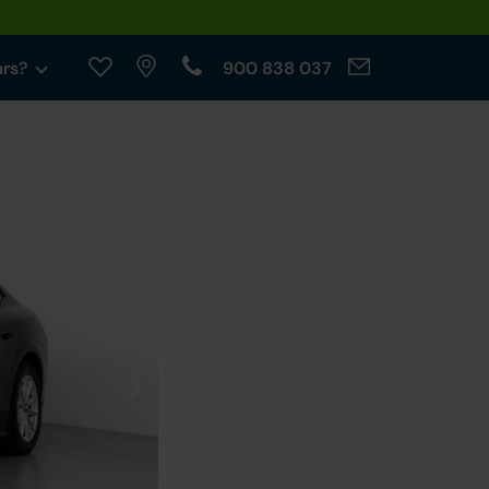
ars?
900 838 037