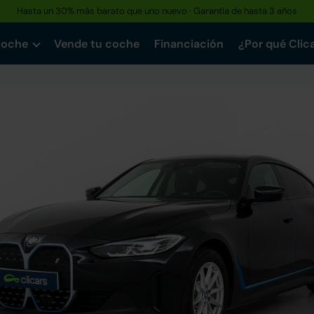
Hasta un 30% más barato que uno nuevo · Garantía de hasta 3 años
Reserva tu coche hoy · Entrega en 24h a domicilio
coche
Vende tu coche
Financiación
¿Por qué Clic