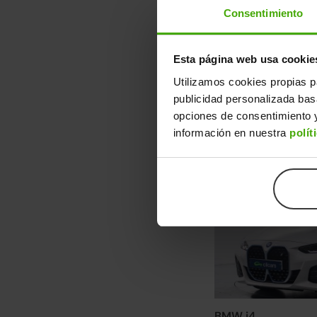
Consentimiento
BMW i4
eDrive40
2023 | 64.910km | 34
Esta página web usa cookie
Eléctrico
Utilizamos cookies propias p
Descubre otra s
publicidad personalizada ba
opciones de consentimiento y
Desde 513€/mes. Enc
información en nuestra
polít
Ver más BMW i4
4 ruedas nuevas
BMW i4