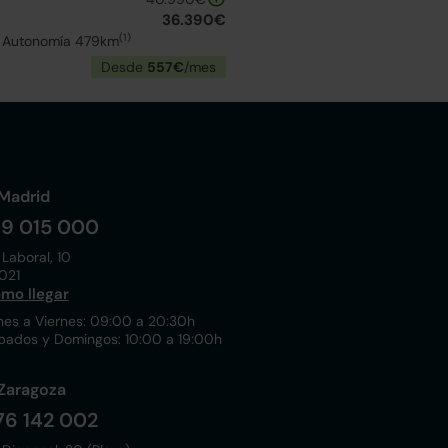
36.390€
(1)
| Autonomía 479km
Desde
557€
/mes
Madrid
19 015 000
 Laboral, 10
021
mo llegar
nes a Viernes: 09:00 a 20:30h
bados y Domingos: 10:00 a 19:00h
Zaragoza
76 142 002