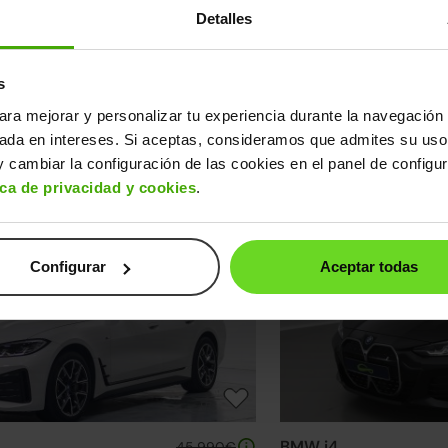
Detalles
42.990€
32.390€
(1)
0CV | Autonomía 590km
s
Desde
454€
/mes
ara mejorar y personalizar tu experiencia durante la navegación 
elección de BMW i4
sada en intereses. Si aceptas, consideramos que admites su uso
 cambiar la configuración de las cookies en el panel de configu
uentra el modelo que mejor se adapta a ti.
ica de privacidad y cookies
.
24h
Configurar
Aceptar todas
BMW i4
45.990€