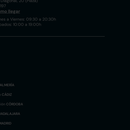
 Diagonal, 20 (Plaza)
197
mo llegar
nes a Viernes: 09:30 a 20:30h
bados: 10:00 a 19:00h
ALMERÍA
n
CÁDIZ
sión
CÓRDOBA
UADALAJARA
MADRID