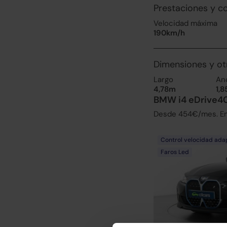
Prestaciones y 
Velocidad máxima
190km/h
Dimensiones y ot
Largo
An
4,78m
1,
BMW i4 eDrive40
Desde 454€/mes. Enc
Control velocidad ada
Faros Led