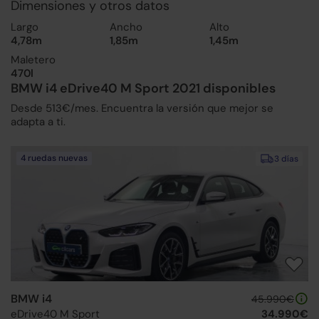
Dimensiones y otros datos
Largo
Ancho
Alto
4,78m
1,85m
1,45m
Maletero
470l
BMW i4 eDrive40 M Sport 2021 disponibles
Desde 513€/mes. Encuentra la versión que mejor se
adapta a ti.
4 ruedas nuevas
3 días
BMW i4
45.990€
eDrive40 M Sport
34.990€