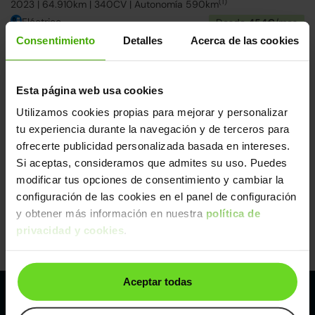
(1)
2023 | 64.910km | 340CV | Autonomía 590km
Eléctrico
Desde
454€
/mes
Consentimiento
Detalles
Acerca de las cookies
15-20 días
Esta página web usa cookies
Utilizamos cookies propias para mejorar y personalizar
tu experiencia durante la navegación y de terceros para
ofrecerte publicidad personalizada basada en intereses.
Si aceptas, consideramos que admites su uso. Puedes
modificar tus opciones de consentimiento y cambiar la
configuración de las cookies en el panel de configuración
BMW i4
40.990€
eDrive35 M Sport
36.390€
y obtener más información en nuestra
política de
(1)
2024 | 16.160km | 285CV | Autonomía 479km
privacidad y cookies
.
Eléctrico
Desde
557€
/mes
Aceptar todas
Nuestros puntos de venta Clicars: