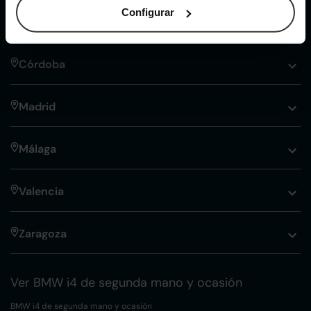
Configurar
Alicante
Córdoba
Madrid
Málaga
Valencia
Zaragoza
Ver BMW i4 de segunda mano y ocasión
BMW i4 de segunda mano y ocasión