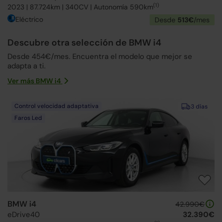
(1)
2023 | 87.724km | 340CV | Autonomía 590km
Eléctrico
Desde
513€
/mes
Descubre otra selección de BMW i4
Desde 454€/mes. Encuentra el modelo que mejor se
adapta a ti.
Ver más BMW i4
Control velocidad adaptativa
3 días
Faros Led
BMW i4
42.990€
eDrive40
32.390€