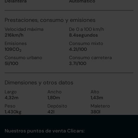
Delantera
Automático
Prestaciones, consumo y emisiones
Velocidad máxima
De 0 a 100 km/h
216km/h
8.4segundos
Emisiones
Consumo mixto
109CO
4.2l/100
2
Consumo urbano
Consumo carretera
5l/100
3.7l/100
Dimensiones y otros datos
Largo
Ancho
Alto
4,32m
1,80m
1,43m
Peso
Depósito
Maletero
1.430kg
42l
380l
Nuestros puntos de venta Clicars: