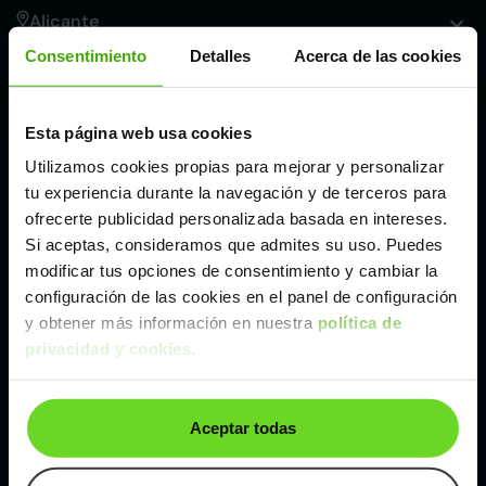
Alicante
Consentimiento
Detalles
Acerca de las cookies
Córdoba
Esta página web usa cookies
Madrid
Utilizamos cookies propias para mejorar y personalizar
tu experiencia durante la navegación y de terceros para
Málaga
ofrecerte publicidad personalizada basada en intereses.
Si aceptas, consideramos que admites su uso. Puedes
modificar tus opciones de consentimiento y cambiar la
Valencia
configuración de las cookies en el panel de configuración
y obtener más información en nuestra
política de
privacidad y cookies
.
Zaragoza
Ver BMW Serie 1 de segunda mano y ocasión
Aceptar todas
BMW Serie 1 de segunda mano y ocasión