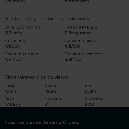
Delantera
Automático
Prestaciones, consumo y emisiones
Velocidad máxima
De 0 a 100 km/h
192km/h
11.5segundos
Emisiones
Consumo mixto
108CO
4.1l/100
2
Consumo urbano
Consumo carretera
4.6l/100
3.9l/100
Dimensiones y otros datos
Largo
Ancho
Alto
4,36m
1,82m
1,53m
Peso
Depósito
Maletero
1.495kg
51l
470l
Nuestros puntos de venta Clicars: