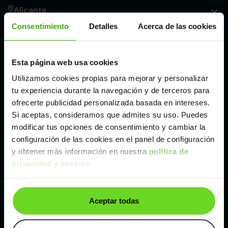
Alicante
Consentimiento
Detalles
Acerca de las cookies
Córdoba
Esta página web usa cookies
Madrid
Utilizamos cookies propias para mejorar y personalizar
tu experiencia durante la navegación y de terceros para
Málaga
ofrecerte publicidad personalizada basada en intereses.
Si aceptas, consideramos que admites su uso. Puedes
modificar tus opciones de consentimiento y cambiar la
Valencia
configuración de las cookies en el panel de configuración
y obtener más información en nuestra
política de
privacidad y cookies
.
Zaragoza
Ver BMW X2 de segunda mano y ocasión
Aceptar todas
BMW X2 de segunda mano y ocasión