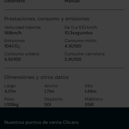
Delantera
Manual
Prestaciones, consumo y emisiones
Velocidad máxima
De 0 a 100 km/h
188km/h
10.3segundos
Emisiones
Consumo mixto
104CO
4.5l/100
2
Consumo urbano
Consumo carretera
5.5l/100
3.9l/100
Dimensiones y otros datos
Largo
Ancho
Alto
4,17m
1,71m
1,48m
Peso
Depósito
Maletero
1.105kg
50l
358l
Nuestros puntos de venta Clicars: