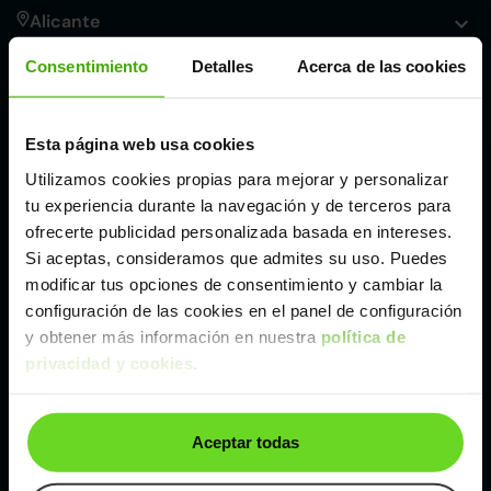
Alicante
Consentimiento
Detalles
Acerca de las cookies
Córdoba
Esta página web usa cookies
Madrid
Utilizamos cookies propias para mejorar y personalizar
tu experiencia durante la navegación y de terceros para
Málaga
ofrecerte publicidad personalizada basada en intereses.
Si aceptas, consideramos que admites su uso. Puedes
modificar tus opciones de consentimiento y cambiar la
Valencia
configuración de las cookies en el panel de configuración
y obtener más información en nuestra
política de
Zaragoza
privacidad y cookies
.
Ver Citroen C4 Cactus de segunda mano y
Aceptar todas
ocasión
Citroen C4 Cactus de segunda mano y ocasión