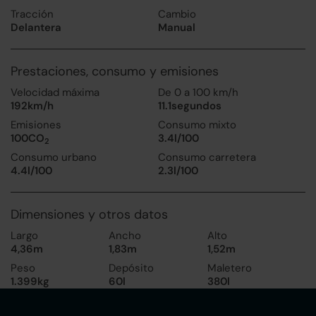
Tracción
Cambio
Delantera
Manual
Prestaciones, consumo y emisiones
Velocidad máxima
De 0 a 100 km/h
192km/h
11.1segundos
Emisiones
Consumo mixto
100CO
3.4l/100
2
Consumo urbano
Consumo carretera
4.4l/100
2.3l/100
Dimensiones y otros datos
Largo
Ancho
Alto
4,36m
1,83m
1,52m
Peso
Depósito
Maletero
1.399kg
60l
380l