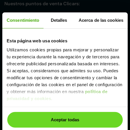
Nuestros puntos de venta Clicars:
Alicante
Consentimiento
Detalles
Acerca de las cookies
Córdoba
Esta página web usa cookies
Utilizamos cookies propias para mejorar y personalizar
Madrid
tu experiencia durante la navegación y de terceros para
ofrecerte publicidad personalizada basada en intereses.
Málaga
Si aceptas, consideramos que admites su uso. Puedes
modificar tus opciones de consentimiento y cambiar la
configuración de las cookies en el panel de configuración
Valencia
y obtener más información en nuestra
política de
privacidad y cookies
.
Zaragoza
Aceptar todas
Ver Citroen C4 de segunda mano y ocasión