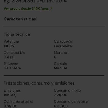
Fg. 2.2HDI 35 L2H2 130 2014
Ver precio desde
345
€/
mes
Características
Ficha técnica
Potencia
Carrocería
130CV
Furgoneta
Combustible
Marchas
Diésel
6
Tracción
Cambio
Delantera
Manual
Prestaciones, consumo y emisiones
Emisiones
Consumo mixto
195CO
7.2l/100
2
Consumo urbano
Consumo carretera
8.8l/100
6.3l/100