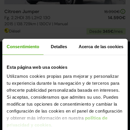
Citroen Jumper
16.990€
Fg. 2.2HDI 35 L2H2 130
14.590€
2015 | 138.729km | 130CV | Manual
Diésel
Desde
345€
/mes
Consentimiento
Detalles
Acerca de las cookies
Nuestros puntos de venta Clicars:
Esta página web usa cookies
Alicante
Utilizamos cookies propias para mejorar y personalizar
tu experiencia durante la navegación y de terceros para
Córdoba
ofrecerte publicidad personalizada basada en intereses.
Si aceptas, consideramos que admites su uso. Puedes
Madrid
modificar tus opciones de consentimiento y cambiar la
configuración de las cookies en el panel de configuración
y obtener más información en nuestra
política de
Málaga
privacidad y cookies
.