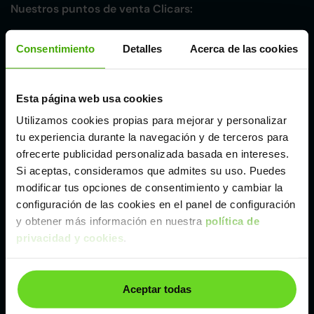
Nuestros puntos de venta Clicars:
Alicante
Consentimiento
Detalles
Acerca de las cookies
Córdoba
Esta página web usa cookies
Utilizamos cookies propias para mejorar y personalizar
Madrid
tu experiencia durante la navegación y de terceros para
ofrecerte publicidad personalizada basada en intereses.
Málaga
Si aceptas, consideramos que admites su uso. Puedes
modificar tus opciones de consentimiento y cambiar la
configuración de las cookies en el panel de configuración
Valencia
y obtener más información en nuestra
política de
privacidad y cookies
.
Zaragoza
Aceptar todas
Ver Citroen C4 de segunda mano y ocasión