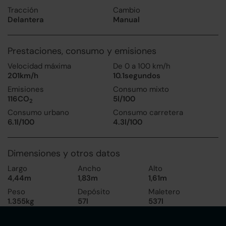
Tracción
Cambio
Delantera
Manual
Prestaciones, consumo y emisiones
Velocidad máxima
De 0 a 100 km/h
201km/h
10.1segundos
Emisiones
Consumo mixto
116CO
5l/100
2
Consumo urbano
Consumo carretera
6.1l/100
4.3l/100
Dimensiones y otros datos
Largo
Ancho
Alto
4,44m
1,83m
1,61m
Peso
Depósito
Maletero
1.355kg
57l
537l