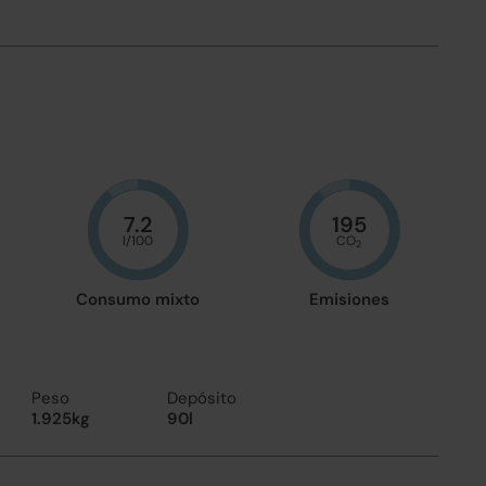
7.2
195
l/100
CO
2
Consumo mixto
Emisiones
Peso
Depósito
1.925kg
90l