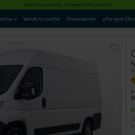
Reserva tu coche hoy · Entrega en 24h a domicilio
coche
Vende tu coche
Financiación
¿Por qué Clic
F
2
Al
1
E
-1
Tr