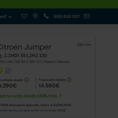
ars?
900 838 037
Citroen Jumper
3 días
g. 2.2HDI 35 L2H2 130
015
| 138.729 Km |
130
CV | Diésel |
Manual
Financiado desde
 contado desde
5.290€
14.590€
lige tu cuota desde
345€
/
mes
.700€ descuento aplicado. Hasta el 31/08/2026.
ansferencia y preparación no incluida: 490€.