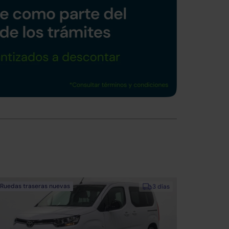
Ruedas traseras nuevas
3 días