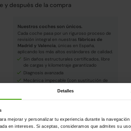
te y después de la compra
Nuestros coches son únicos.
Cada coche pasa por un riguroso proceso de
revisión integral en nuestras
fábricas de
Madrid y Valencia
, únicas en España,
aplicando los más altos estándares de calidad.
Sin daños estructurales certificados, libre
de cargas y kilometraje garantizado
Diagnosis avanzada
Mecánica impecable (con sustitución de
piezas clave)
Detalles
Control final de calidad y seguridad
De un equipo de
+250 expertos
, este coche
ha sido certificado y pasado control de
s
calidad:
ara mejorar y personalizar tu experiencia durante la navegación 
sada en intereses. Si aceptas, consideramos que admites su uso
Certificado: Jose Eduardo