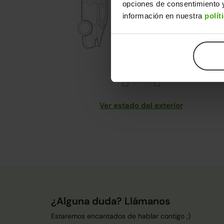
opciones de consentimiento y
información en nuestra
polít
Ver estado del exterior
¿Alguna duda? Llámanos
Estaremos encantados de hablar contigo ;)