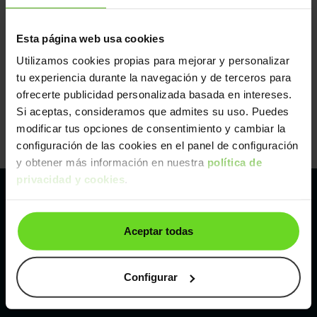
Esta página web usa cookies
Utilizamos cookies propias para mejorar y personalizar
tu experiencia durante la navegación y de terceros para
ofrecerte publicidad personalizada basada en intereses.
Si aceptas, consideramos que admites su uso. Puedes
modificar tus opciones de consentimiento y cambiar la
configuración de las cookies en el panel de configuración
y obtener más información en nuestra
política de
privacidad y cookies
.
Pertenecemos al líder europeo de
Aceptar todas
compraventa de coches online
Con sede en: España, Francia, Bélgica, Reino Unido, Austria
Configurar
e Italia.
¡Vendemos 1 coche por minuto!