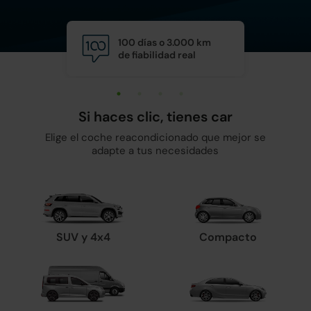
100 días o 3.000 km
Calid
de fiabilidad real
y man
Si haces clic, tienes car
Elige el coche reacondicionado que mejor se
adapte a tus necesidades
SUV y 4x4
Compacto