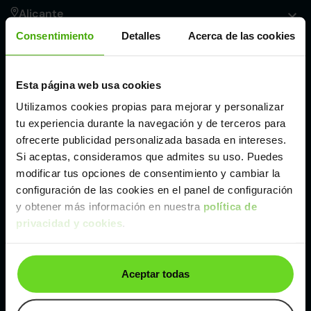
Alicante
Consentimiento
Detalles
Acerca de las cookies
Córdoba
Esta página web usa cookies
Madrid
Utilizamos cookies propias para mejorar y personalizar
tu experiencia durante la navegación y de terceros para
Málaga
ofrecerte publicidad personalizada basada en intereses.
Si aceptas, consideramos que admites su uso. Puedes
modificar tus opciones de consentimiento y cambiar la
Valencia
configuración de las cookies en el panel de configuración
y obtener más información en nuestra
política de
privacidad y cookies
.
Zaragoza
Ver Jeep Compass de segunda mano y ocasión
Aceptar todas
Jeep Compass de segunda mano y ocasión