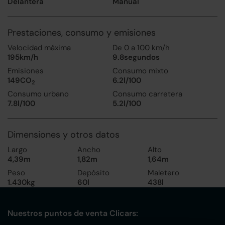
Delantera
Manual
Prestaciones, consumo y emisiones
Velocidad máxima
De 0 a 100 km/h
195km/h
9.8segundos
Emisiones
Consumo mixto
149CO
6.2l/100
2
Consumo urbano
Consumo carretera
7.8l/100
5.2l/100
Dimensiones y otros datos
Largo
Ancho
Alto
4,39m
1,82m
1,64m
Peso
Depósito
Maletero
1.430kg
60l
438l
Nuestros puntos de venta Clicars: