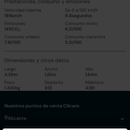
Prestaciones, consumo y emisiones
Velocidad máxima
De 0 a 100 km/h
195km/h
9.8segundos
Emisiones
Consumo mixto
149CO
6.2l/100
2
Consumo urbano
Consumo carretera
7.8l/100
5.2l/100
Dimensiones y otros datos
Largo
Ancho
Alto
4,39m
1,82m
1,64m
Peso
Depósito
Maletero
1.430kg
60l
438l
Nuestros puntos de venta Clicars:
Alicante