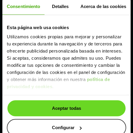
Córdoba
Consentimiento
Detalles
Acerca de las cookies
Madrid
Esta página web usa cookies
Utilizamos cookies propias para mejorar y personalizar
Málaga
tu experiencia durante la navegación y de terceros para
ofrecerte publicidad personalizada basada en intereses.
Si aceptas, consideramos que admites su uso. Puedes
Valencia
modificar tus opciones de consentimiento y cambiar la
configuración de las cookies en el panel de configuración
Zaragoza
y obtener más información en nuestra
política de
privacidad y cookies
.
Ver Jeep Compass de segunda mano y ocasión
Aceptar todas
Jeep Compass de segunda mano y ocasión
Coches de
segunda mano y ocasión por
Configurar
localización