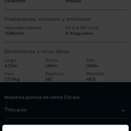
Delantera
Manual
Prestaciones, consumo y emisiones
Velocidad máxima
De 0 a 100 km/h
204km/h
9.9segundos
Dimensiones y otros datos
Largo
Ancho
Alto
4,55m
1,84m
1,68m
Peso
Depósito
Maletero
1.579kg
56l
463l
Nuestros puntos de venta Clicars:
Alicante
Córdoba