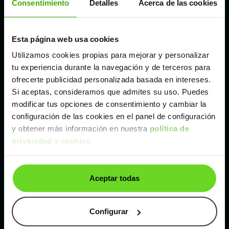
Consentimiento
Detalles
Acerca de las cookies
Madrid
Esta página web usa cookies
Utilizamos cookies propias para mejorar y personalizar
Málaga
tu experiencia durante la navegación y de terceros para
ofrecerte publicidad personalizada basada en intereses.
Valencia
Si aceptas, consideramos que admites su uso. Puedes
modificar tus opciones de consentimiento y cambiar la
configuración de las cookies en el panel de configuración
Zaragoza
y obtener más información en nuestra
política de
privacidad y cookies
.
Ver Mazda CX-5 de segunda mano y ocasión
Mazda CX-5 de segunda mano y ocasión
Aceptar todas
Coches de
segunda mano y ocasión por
localización
Configurar
Coches de segunda mano y ocasión
ALBACETE