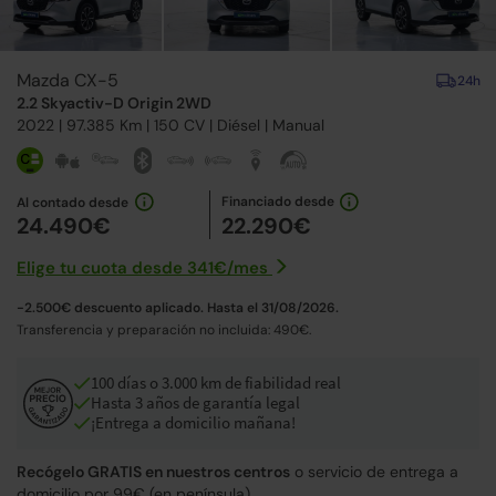
Mazda CX-5
24h
2.2 Skyactiv-D Origin 2WD
2022
| 97.385 Km |
150
CV | Diésel |
Manual
Financiado desde
Al contado desde
24.490€
22.290€
Elige tu cuota desde
341€
/
mes
-2.500€ descuento aplicado. Hasta el 31/08/2026.
Transferencia y preparación no incluida: 490€.
100 días o 3.000 km de fiabilidad real
Hasta 3 años de garantía legal
¡Entrega a domicilio mañana!
Recógelo GRATIS en nuestros centros
o servicio de entrega a
domicilio por 99€ (en península).