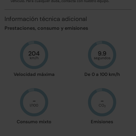
vehículo. Para cualquier duda, contacta con nuestro equipo.
Información técnica adicional
Prestaciones, consumo y emisiones
204
9.9
km/h
segundos
Velocidad máxima
De 0 a 100 km/h
-
-
l/100
CO
2
Consumo mixto
Emisiones