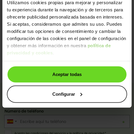
Mecánica impecable (con sustitución de piezas
Utilizamos cookies propias para mejorar y personalizar
clave)
tu experiencia durante la navegación y de terceros para
Control final de calidad y seguridad
ofrecerte publicidad personalizada basada en intereses.
Si aceptas, consideramos que admites su uso. Puedes
De un equipo de
+250 expertos
, este coche ha sido
modificar tus opciones de consentimiento y cambiar la
certificado y pasado control de calidad:
configuración de las cookies en el panel de configuración
y obtener más información en nuestra
política de
Certificado: Luis Ernesto
Calidad: Carlos
privacidad y cookies
.
Aceptar todas
¿Alguna duda? Te llamamos gratis
Configurar
L-V: 09:00 a 20:30h | S-D: 10:00 a 19:00h
Número de teléfono
Acepto las
condiciones del servicio
y la
política de privacidad
.*