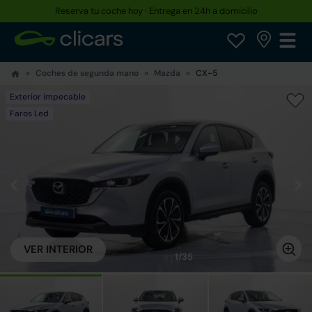
Reserva tu coche hoy · Entrega en 24h a domicilio
Coches de segunda mano
Mazda
CX-5
Exterior impecable
Faros Led
VER INTERIOR
1/35