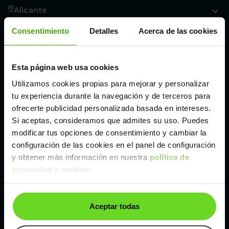
Alicante
Consentimiento
Detalles
Acerca de las cookies
Córdoba
Esta página web usa cookies
Madrid
Utilizamos cookies propias para mejorar y personalizar
tu experiencia durante la navegación y de terceros para
Málaga
ofrecerte publicidad personalizada basada en intereses.
Si aceptas, consideramos que admites su uso. Puedes
modificar tus opciones de consentimiento y cambiar la
Valencia
configuración de las cookies en el panel de configuración
y obtener más información en nuestra
política de
Zaragoza
privacidad y cookies
.
Ver Mercedes Clase A de segunda mano y
Aceptar todas
ocasión
Mercedes Clase A de segunda mano y ocasión