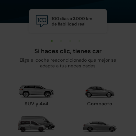
100 días o 3.000 km
Calid
de fiabilidad real
y man
Si haces clic, tienes car
Elige el coche reacondicionado que mejor se
adapte a tus necesidades
SUV y 4x4
Compacto