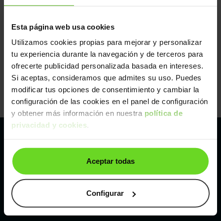
Esta página web usa cookies
Utilizamos cookies propias para mejorar y personalizar
tu experiencia durante la navegación y de terceros para
ofrecerte publicidad personalizada basada en intereses.
Si aceptas, consideramos que admites su uso. Puedes
modificar tus opciones de consentimiento y cambiar la
configuración de las cookies en el panel de configuración
y obtener más información en nuestra
política de
privacidad y cookies
.
Pertenecemos al líder europeo de
Aceptar todas
compraventa de coches online
Con sede en: España, Francia, Bélgica, Reino Unido, Austria
Configurar
e Italia.
¡Vendemos 1 coche por minuto!