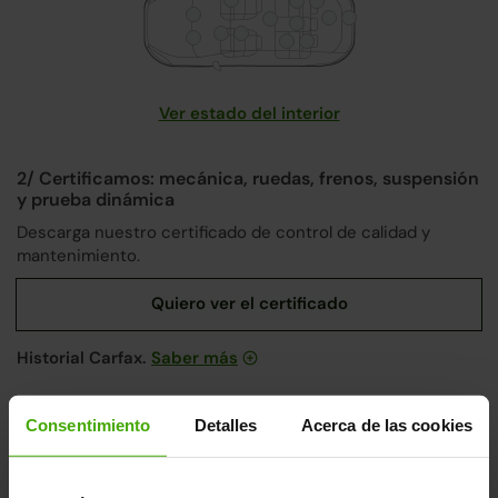
Ver estado del interior
2/ Certificamos: mecánica, ruedas, frenos, suspensión
y prueba dinámica
Descarga nuestro certificado de control de calidad y
mantenimiento.
Historial Carfax.
Saber más
Consentimiento
Detalles
Acerca de las cookies
Nuestros coches son únicos.
Cada coche pasa por un riguroso proceso de revisión
integral en nuestras
fábricas de Madrid y Valencia
,