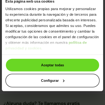
Esta página web usa cookies
únicas en España, aplicando los más altos estándares
de calidad.
Utilizamos cookies propias para mejorar y personalizar
Sin daños estructurales certificados, libre de
tu experiencia durante la navegación y de terceros para
cargas y kilometraje garantizado
ofrecerte publicidad personalizada basada en intereses.
Diagnosis avanzada
Si aceptas, consideramos que admites su uso. Puedes
Mecánica impecable (con sustitución de piezas
modificar tus opciones de consentimiento y cambiar la
clave)
configuración de las cookies en el panel de configuración
Control final de calidad y seguridad
y obtener más información en nuestra
política de
privacidad y cookies
.
De un equipo de
+250 expertos
, este coche ha sido
certificado y pasado control de calidad:
Certificado: Luis Ernesto
Aceptar todas
Calidad: Jorge
Configurar
¿Alguna duda? Te llamamos gratis