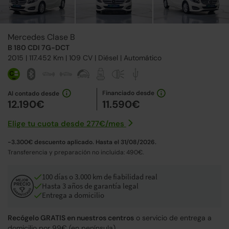
Mercedes Clase B
B 180 CDI 7G-DCT
2015
| 117.452 Km |
109
CV | Diésel |
Automático
Financiado desde
Al contado desde
12.190€
11.590€
Elige tu cuota desde
277€
/
mes
-3.300€ descuento aplicado. Hasta el 31/08/2026.
Transferencia y preparación no incluida: 490€.
100 días o 3.000 km de fiabilidad real
Hasta 3 años de garantía legal
Entrega a domicilio
Recógelo GRATIS en nuestros centros
o servicio de entrega a
domicilio por 99€ (en península).