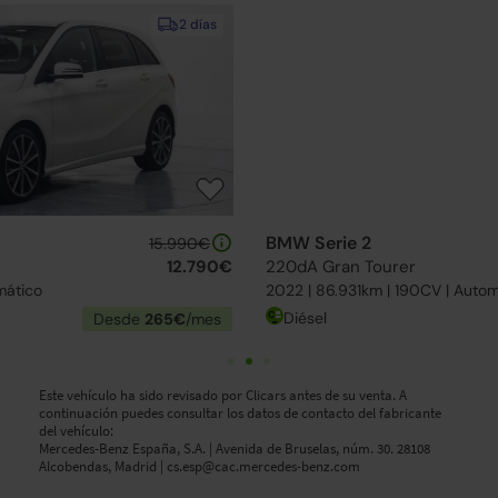
15-20 días
BMW Serie 2
22.290€
220dA Gran Tourer
19.390€
2022 | 86.931km | 190CV | Automático
Diésel
Desde
298€
/mes
Este vehículo ha sido revisado por Clicars antes de su venta. A
continuación puedes consultar los datos de contacto del fabricante
del vehículo:
Mercedes-Benz España, S.A. | Avenida de Bruselas, núm. 30. 28108
Alcobendas, Madrid |
cs.esp@cac.mercedes-benz.com