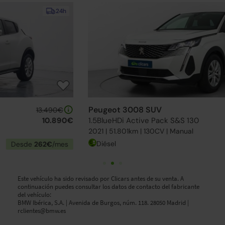
24h
Peugeot 3008 SUV
20.490€
1.5BlueHDi Active Pack S&S 130
16.790€
2021 | 51.801km | 130CV | Manual
Diésel
Desde
260€
/mes
Este vehículo ha sido revisado por Clicars antes de su venta. A
continuación puedes consultar los datos de contacto del fabricante
del vehículo:
BMW Ibérica, S.A. | Avenida de Burgos, núm. 118. 28050 Madrid |
rclientes@bmw.es