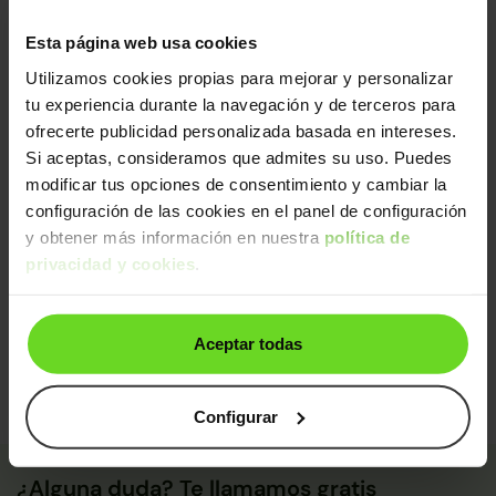
únicas en España, aplicando los más altos estándares
de calidad.
Esta página web usa cookies
Sin daños estructurales certificados, libre de
Utilizamos cookies propias para mejorar y personalizar
cargas y kilometraje garantizado
tu experiencia durante la navegación y de terceros para
Diagnosis avanzada
ofrecerte publicidad personalizada basada en intereses.
Mecánica impecable (con sustitución de piezas
Si aceptas, consideramos que admites su uso. Puedes
clave)
modificar tus opciones de consentimiento y cambiar la
Control final de calidad y seguridad
configuración de las cookies en el panel de configuración
De un equipo de
+250 expertos
, este coche ha sido
y obtener más información en nuestra
política de
certificado y pasado control de calidad:
privacidad y cookies
.
Certificado: Daniel
Calidad: Claudia
Aceptar todas
Configurar
¿Alguna duda? Te llamamos gratis