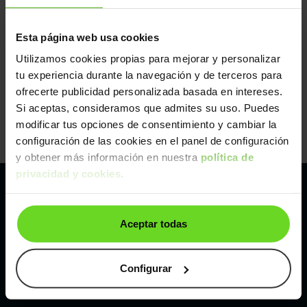
Esta página web usa cookies
Utilizamos cookies propias para mejorar y personalizar
tu experiencia durante la navegación y de terceros para
ofrecerte publicidad personalizada basada en intereses.
Si aceptas, consideramos que admites su uso. Puedes
modificar tus opciones de consentimiento y cambiar la
configuración de las cookies en el panel de configuración
y obtener más información en nuestra
política de
privacidad y cookies
.
Pertenecemos al líder europeo de
Aceptar todas
compraventa de coches online
Con sede en: España, Francia, Bélgica, Reino Unido, Austria
Configurar
e Italia.
¡Vendemos 1 coche por minuto!