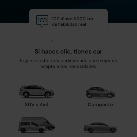
100 días o 3.000 km
Calid
de fiabilidad real
y man
Si haces clic, tienes car
Elige el coche reacondicionado que mejor se
adapte a tus necesidades
SUV y 4x4
Compacto