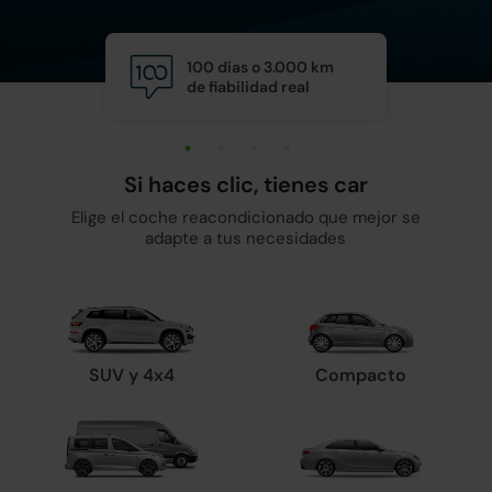
100 días o 3.000 km
Calid
de fiabilidad real
y man
Si haces clic, tienes car
Elige el coche reacondicionado que mejor se
adapte a tus necesidades
SUV y 4x4
Compacto