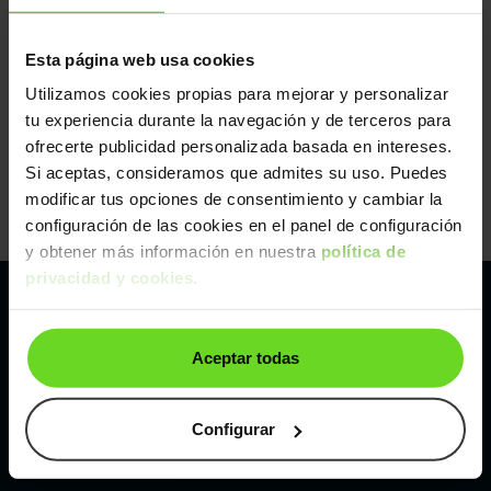
Esta página web usa cookies
Utilizamos cookies propias para mejorar y personalizar
tu experiencia durante la navegación y de terceros para
ofrecerte publicidad personalizada basada en intereses.
Si aceptas, consideramos que admites su uso. Puedes
modificar tus opciones de consentimiento y cambiar la
configuración de las cookies en el panel de configuración
y obtener más información en nuestra
política de
privacidad y cookies
.
Pertenecemos al líder europeo de
Aceptar todas
compraventa de coches online
Con sede en: España, Francia, Bélgica, Reino Unido, Austria
Configurar
e Italia.
¡Vendemos 1 coche por minuto!