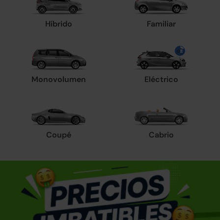
Híbrido
Familiar
Monovolumen
Eléctrico
Coupé
Cabrio