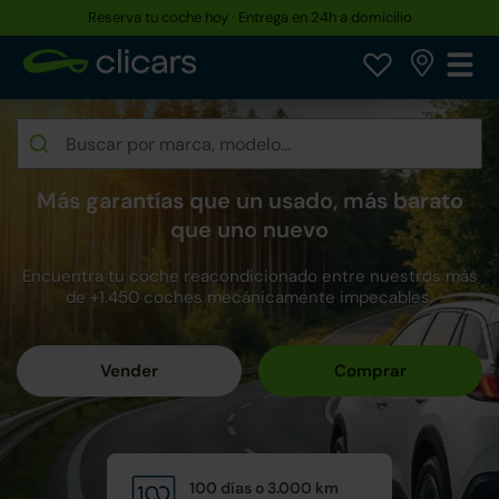
Hasta un 30% más barato que uno nuevo
Más garantías que un usado, más barato
que uno nuevo
Encuentra tu coche reacondicionado entre nuestros más
de +1.450 coches mecánicamente impecables.
100 días o 3.000 km
Calid