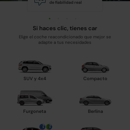
de fiabilidad real
y man
Si haces clic, tienes car
Elige el coche reacondicionado que mejor se
adapte a tus necesidades
SUV y 4x4
Compacto
Furgoneta
Berlina