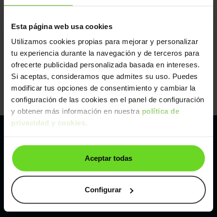
Esta página web usa cookies
Utilizamos cookies propias para mejorar y personalizar
tu experiencia durante la navegación y de terceros para
ofrecerte publicidad personalizada basada en intereses.
Si aceptas, consideramos que admites su uso. Puedes
modificar tus opciones de consentimiento y cambiar la
configuración de las cookies en el panel de configuración
y obtener más información en nuestra
política de
privacidad y cookies
.
Pertenecemos al líder europeo de
Aceptar todas
compraventa de coches online
Con sede en: España, Francia, Bélgica, Reino Unido, Austria
Configurar
e Italia.
¡Vendemos 1 coche por minuto!