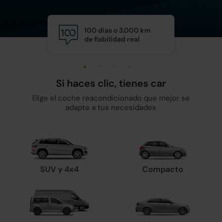
100 días o 3.000 km
Calid
de fiabilidad real
y man
Si haces clic, tienes car
Elige el coche reacondicionado que mejor se
adapte a tus necesidades
SUV y 4x4
Compacto