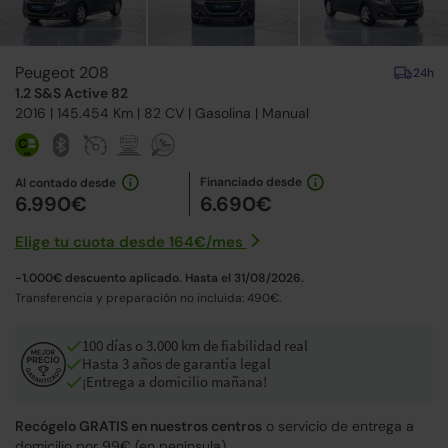
Peugeot 208
24h
1.2 S&S Active 82
2016
| 145.454 Km |
82
CV | Gasolina |
Manual
Financiado desde
Al contado desde
6.990€
6.690€
Elige tu cuota desde
164€
/
mes
-1.000€ descuento aplicado. Hasta el 31/08/2026.
Transferencia y preparación no incluida: 490€.
100 días o 3.000 km de fiabilidad real
Hasta 3 años de garantía legal
¡Entrega a domicilio mañana!
Recógelo GRATIS en nuestros centros
o servicio de entrega a
domicilio por 99€ (en península).