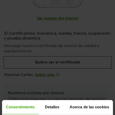
Ver estado del interior
2/ Certificamos: mecánica, ruedas, frenos, suspensión
y prueba dinámica
Descarga nuestro certificado de control de calidad y
mantenimiento.
Historial Carfax.
Saber más
Nuestros coches son únicos.
Cada coche pasa por un riguroso proceso de revisión
integral en nuestras
fábricas de Madrid y Valencia
,
Consentimiento
Detalles
Acerca de las cookies
únicas en España, aplicando los más altos estándares
de calidad.