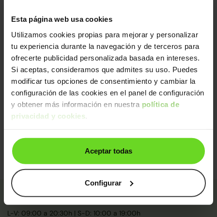
Sin daños estructurales certificados, libre de
Esta página web usa cookies
cargas y kilometraje garantizado
Diagnosis avanzada
Utilizamos cookies propias para mejorar y personalizar
tu experiencia durante la navegación y de terceros para
Mecánica impecable (con sustitución de piezas
clave)
ofrecerte publicidad personalizada basada en intereses.
Si aceptas, consideramos que admites su uso. Puedes
Control final de calidad y seguridad
modificar tus opciones de consentimiento y cambiar la
De un equipo de
+250 expertos
, este coche ha sido
configuración de las cookies en el panel de configuración
certificado y pasado control de calidad:
y obtener más información en nuestra
política de
privacidad y cookies
.
Certificado: Jose Eduardo
Calidad: Miguel
Aceptar todas
Configurar
¿Alguna duda? Te llamamos gratis
L-V: 09:00 a 20:30h | S-D: 10:00 a 19:00h