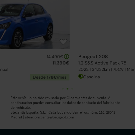
Peugeot 208
13.990€
1.2 S&S Active Pack 75
11.390€
2022 | 34.132km | 75CV | Manual
Gasolina
Desde
178€
/mes
Este vehículo ha sido revisado por Clicars antes de su venta. A
continuación puedes consultar los datos de contacto del fabricante
del vehículo:
Stellantis España, S.L. | Calle Eduardo Barreiros, núm. 110. 28041
Madrid |
atencioncliente@peugeot.com