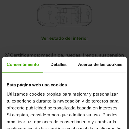
Ver estado del interior
2/ Certificamos: mecánica, ruedas, frenos, suspensión
y prueba dinámica
Consentimiento
Detalles
Acerca de las cookies
Descarga nuestro certificado de control de calidad y
mantenimiento.
Esta página web usa cookies
Utilizamos cookies propias para mejorar y personalizar
tu experiencia durante la navegación y de terceros para
Historial Carfax.
Saber más
ofrecerte publicidad personalizada basada en intereses.
Si aceptas, consideramos que admites su uso. Puedes
Nuestros coches son únicos.
modificar tus opciones de consentimiento y cambiar la
Cada coche pasa por un riguroso proceso de revisión
configuración de las cookies en el panel de configuración