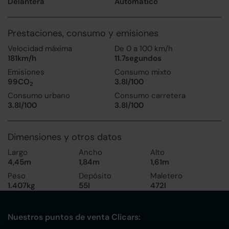
Delantera
Automático
Prestaciones, consumo y emisiones
Velocidad máxima
De 0 a 100 km/h
181km/h
11.7segundos
Emisiones
Consumo mixto
99CO
3.8l/100
2
Consumo urbano
Consumo carretera
3.8l/100
3.8l/100
Dimensiones y otros datos
Largo
Ancho
Alto
4,45m
1,84m
1,61m
Peso
Depósito
Maletero
1.407kg
55l
472l
Nuestros puntos de venta Clicars: