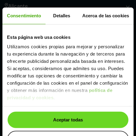
Alicante
Consentimiento
Detalles
Acerca de las cookies
Córdoba
Esta página web usa cookies
Madrid
Utilizamos cookies propias para mejorar y personalizar
tu experiencia durante la navegación y de terceros para
Málaga
ofrecerte publicidad personalizada basada en intereses.
Si aceptas, consideramos que admites su uso. Puedes
modificar tus opciones de consentimiento y cambiar la
Valencia
configuración de las cookies en el panel de configuración
y obtener más información en nuestra
política de
privacidad y cookies
.
Zaragoza
Ver Renault Kadjar de segunda mano y ocasión
Aceptar todas
Renault Kadjar de segunda mano y ocasión