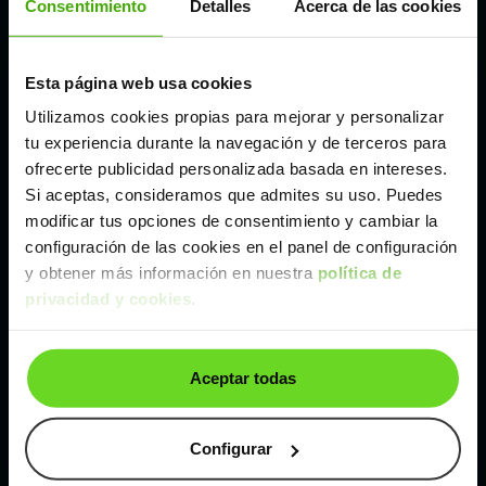
Consentimiento
Detalles
Acerca de las cookies
Madrid
Esta página web usa cookies
Utilizamos cookies propias para mejorar y personalizar
Málaga
tu experiencia durante la navegación y de terceros para
ofrecerte publicidad personalizada basada en intereses.
Valencia
Si aceptas, consideramos que admites su uso. Puedes
modificar tus opciones de consentimiento y cambiar la
configuración de las cookies en el panel de configuración
Zaragoza
y obtener más información en nuestra
política de
privacidad y cookies
.
Ver SEAT Ibiza de segunda mano y ocasión
SEAT Ibiza de segunda mano y ocasión
Aceptar todas
Coches de
segunda mano y ocasión por
localización
Configurar
Coches de segunda mano y ocasión
ALBACETE