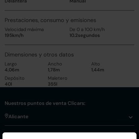
Delantera
Manual
Prestaciones, consumo y emisiones
Velocidad máxima
De 0 a 100 km/h
195km/h
10.2segundos
Dimensiones y otros datos
Largo
Ancho
Alto
4,06m
1,78m
1,44m
Depósito
Maletero
40l
355l
Nuestros puntos de venta Clicars:
Alicante
Córdoba