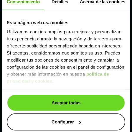
Consentimiento
Detalles
Acerca de las cookies
Madrid
Esta página web usa cookies
Utilizamos cookies propias para mejorar y personalizar
Málaga
tu experiencia durante la navegación y de terceros para
ofrecerte publicidad personalizada basada en intereses.
Valencia
Si aceptas, consideramos que admites su uso. Puedes
modificar tus opciones de consentimiento y cambiar la
configuración de las cookies en el panel de configuración
Zaragoza
y obtener más información en nuestra
política de
privacidad y cookies
.
Ver Tesla Model X de segunda mano y ocasión
Tesla Model X de segunda mano y ocasión
Aceptar todas
Coches de
segunda mano y ocasión por
localización
Configurar
Coches de segunda mano y ocasión
ALBACETE