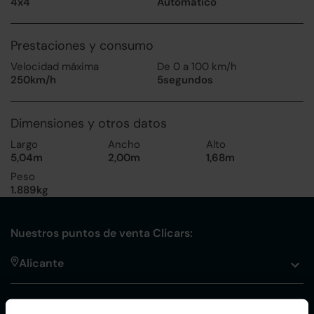
4x4
Automático
Prestaciones y consumo
Velocidad máxima
De 0 a 100 km/h
250km/h
5segundos
Dimensiones y otros datos
Largo
Ancho
Alto
5,04m
2,00m
1,68m
Peso
1.889kg
Nuestros puntos de venta Clicars:
Alicante
Córdoba