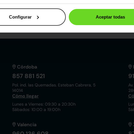
46.990€
37.090€
Configurar
Aceptar todas
(1)
3CV | Autonomía 450km
Desde
656€
/mes
Córdoba
857 881 521
9
Pol. ind. las Quemadas. Esteban Cabrera, 5
Av.
14014
28
Cómo llegar
Có
Lunes a Viernes: 09:30 a 20:30h
Lu
Sábados: 10:00 a 19:00h
Sá
Valencia
960 136 608
8