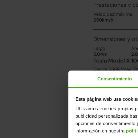
Prestaciones y 
Velocidad máxima
250km/h
Dimensiones y ot
Largo
An
5,04m
2,
Tesla Model X 10
Desde 656€/mes. Enc
Consentimiento
Reservado
Esta página web usa cookie
Utilizamos cookies propias p
publicidad personalizada ba
opciones de consentimiento y
información en nuestra
polít