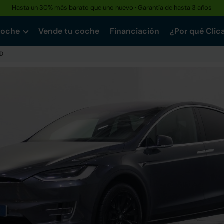
Hasta un 30% más barato que uno nuevo · Garantía de hasta 3 años
coche
Vende tu coche
Financiación
¿Por qué Clic
D