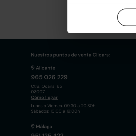
Tesla Model X
100D
2019 | 77.800km | 42
Eléctrico
Nuestros puntos de venta Clicars:
Alicante
965 026 229
Ctra. Ocaña, 65
03007
Cómo llegar
Lunes a Viernes: 09:30 a 20:30h
Sábados: 10:00 a 19:00h
Málaga
951 125 422