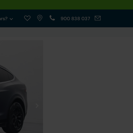
ars?
900 838 037