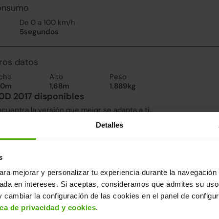
consumo
De 0 a 100 km/h
5segundos
ros datos
cho
Alto
Peso
00m
1,68m
1.889kg
0D 2017 disponibles
uentra la versión que mejor se adapta a ti.
Detalles
2 días
s
ara mejorar y personalizar tu experiencia durante la navegación 
sada en intereses. Si aceptas, consideramos que admites su uso
 cambiar la configuración de las cookies en el panel de configu
ica de privacidad y cookies
.