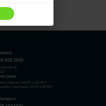
Madrid
19 015 000
 Laboral, 10
021
mo llegar
nes a Viernes: 09:00 a 20:30h
bados y Domingos: 10:00 a 19:00h
Zaragoza
76 142 002