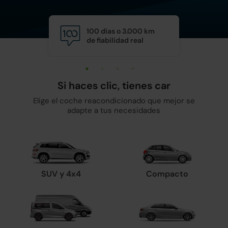
100 días o 3.000 km
Calid
de fiabilidad real
y man
Si haces clic, tienes car
Elige el coche reacondicionado que mejor se
adapte a tus necesidades
SUV y 4x4
Compacto