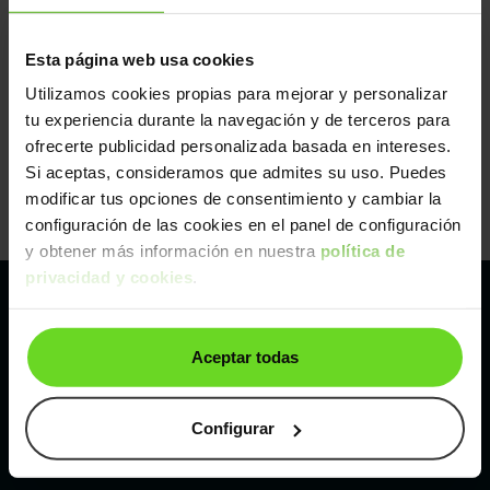
Esta página web usa cookies
Utilizamos cookies propias para mejorar y personalizar
tu experiencia durante la navegación y de terceros para
ofrecerte publicidad personalizada basada en intereses.
Si aceptas, consideramos que admites su uso. Puedes
modificar tus opciones de consentimiento y cambiar la
configuración de las cookies en el panel de configuración
y obtener más información en nuestra
política de
privacidad y cookies
.
Pertenecemos al líder europeo de
Aceptar todas
compraventa de coches online
Con sede en: España, Francia, Bélgica, Reino Unido, Austria
Configurar
e Italia.
¡Vendemos 1 coche por minuto!