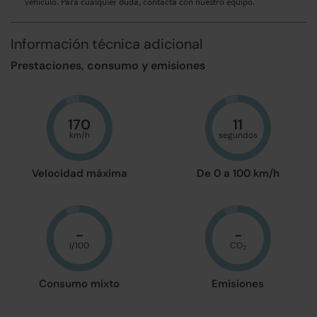
vehículo. Para cualquier duda, contacta con nuestro equipo.
Información técnica adicional
Prestaciones, consumo y emisiones
170
11
km/h
segundos
Velocidad máxima
De 0 a 100 km/h
-
-
l/100
CO
2
Consumo mixto
Emisiones