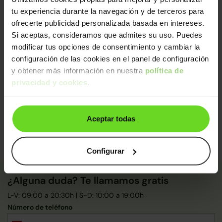
tu experiencia durante la navegación y de terceros para
Diagnosis avanzada
ofrecerte publicidad personalizada basada en intereses.
Mecánica impecable (con sustitución de piezas
Si aceptas, consideramos que admites su uso. Puedes
clave)
modificar tus opciones de consentimiento y cambiar la
Control final de calidad y seguridad
configuración de las cookies en el panel de configuración
De un equipo de
+250 expertos
, este coche ha sido
y obtener más información en nuestra
política de
certificado y pasado control de calidad:
privacidad y cookies
.
Certificado: Jose Eduardo
Calidad: Rossana Marcela
Aceptar todas
Configurar
¿Alguna duda? Te llamamos gratis
L-V: 09:00 a 20:30h | S-D: 10:00 a 19:00h
Número de teléfono