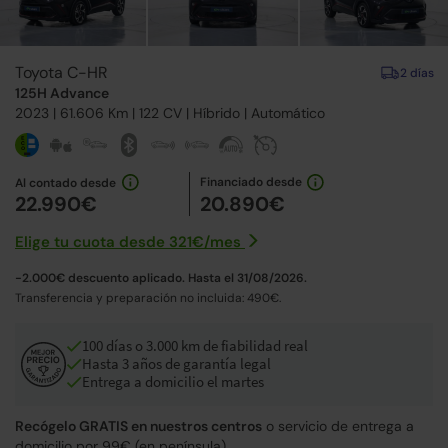
Toyota C-HR
2 días
125H Advance
2023
| 61.606 Km |
122
CV | Híbrido |
Automático
Financiado desde
Al contado desde
22.990€
20.890€
Elige tu cuota desde
321€
/
mes
-2.000€ descuento aplicado. Hasta el 31/08/2026.
Transferencia y preparación no incluida: 490€.
100 días o 3.000 km de fiabilidad real
Hasta 3 años de garantía legal
Entrega a domicilio el martes
Recógelo GRATIS en nuestros centros
o servicio de entrega a
domicilio por 99€ (en península).