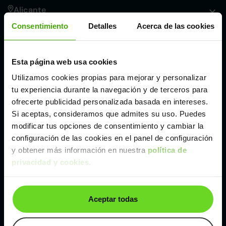
Alicante
Consentimiento
Detalles
Acerca de las cookies
Córdoba
Esta página web usa cookies
Madrid
Utilizamos cookies propias para mejorar y personalizar
tu experiencia durante la navegación y de terceros para
Málaga
ofrecerte publicidad personalizada basada en intereses.
Si aceptas, consideramos que admites su uso. Puedes
modificar tus opciones de consentimiento y cambiar la
Valencia
configuración de las cookies en el panel de configuración
y obtener más información en nuestra
política de
privacidad y cookies
.
Zaragoza
Ver Toyota Proace de segunda mano y ocasión
Aceptar todas
Toyota Proace de segunda mano y ocasión