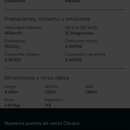
Delantera
Manual
Prestaciones, consumo y emisiones
Velocidad máxima
De 0 a 100 km/h
145km/h
15.9segundos
Emisiones
Consumo mixto
130CO
4.9l/100
2
Consumo urbano
Consumo carretera
6.3l/100
3.4l/100
Dimensiones y otros datos
Largo
Ancho
Alto
4,96m
1,92m
1,89m
Peso
Depósito
1.497kg
70l
Nuestros puntos de venta Clicars: