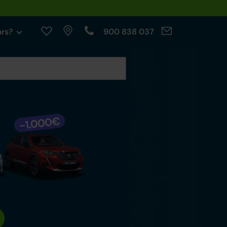
ars?
900 838 037
cables.