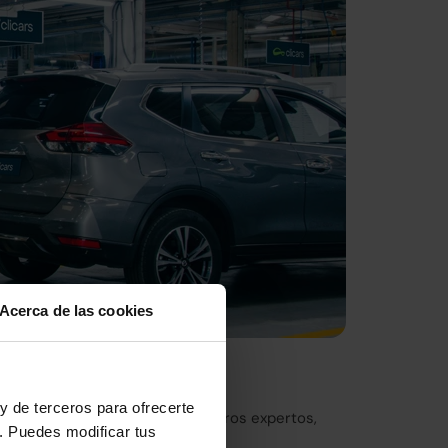
Acerca de las cookies
nto de Europa
y de terceros para ofrecerte
eticulosa inspección por nuestros expertos,
. Puedes modificar tus
ica de Madrid.