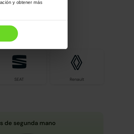
ración y obtener más
el mercado
SEAT
Renault
s de segunda mano