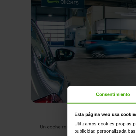
Consentimiento
Tenemos la m
Esta página web usa cookie
Utilizamos cookies propias p
Un coche reacondicionado en Clicars no es 
publicidad personalizada ba
cumple con lo