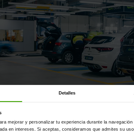
Detalles
ayor fábrica de reacondicionamie
s
ara mejorar y personalizar tu experiencia durante la navegación 
un coche de segunda mano "como cualquier otro": supera una m
sada en intereses. Si aceptas, consideramos que admites su uso
s estándares del fabricante y se reacondiciona en nuestra fábr