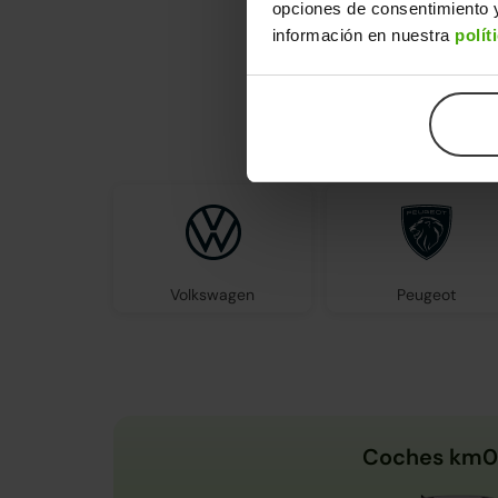
opciones de consentimiento y
información en nuestra
polít
En Clicar
Volkswagen
Peugeot
Coches km0