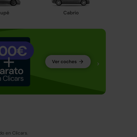
upé
Cabrio
o en Clicars.