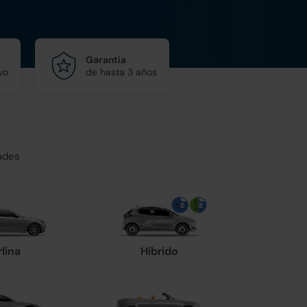
Garantía
vo
de hasta 3 años
ades
rlina
Híbrido