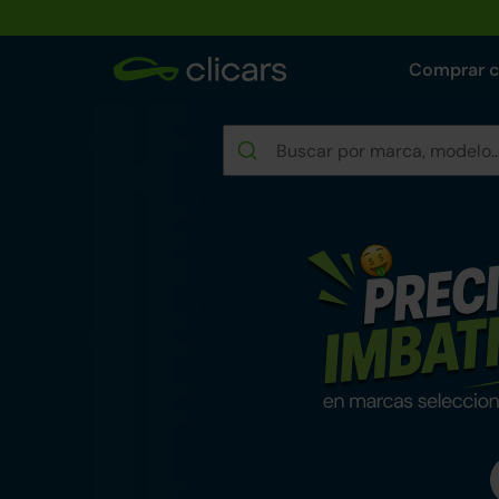
Comprar 
Rebajas de verano e
Encuentra tu coche reacondicionad