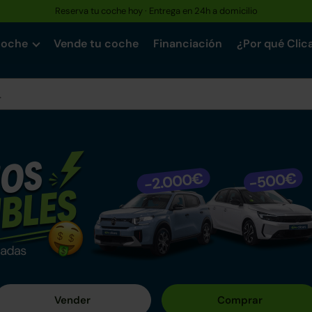
Hasta un 30% más barato que uno nuevo · Garantía de hasta 3 años
coche
Vende tu coche
Financiación
¿Por qué Clic
n Clicars
o entre nuestros más de +1.450 coches mecánicamente impe