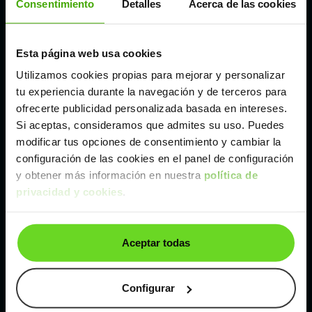
Consentimiento
Detalles
Acerca de las cookies
Madrid
Esta página web usa cookies
Utilizamos cookies propias para mejorar y personalizar
Málaga
tu experiencia durante la navegación y de terceros para
ofrecerte publicidad personalizada basada en intereses.
Valencia
Si aceptas, consideramos que admites su uso. Puedes
modificar tus opciones de consentimiento y cambiar la
configuración de las cookies en el panel de configuración
Zaragoza
y obtener más información en nuestra
política de
privacidad y cookies
.
Ver Volkswagen Golf de segunda mano y ocasión
Volkswagen Golf de segunda mano y ocasión
Aceptar todas
Coches de
segunda mano y ocasión por
localización
Configurar
Coches de segunda mano y ocasión
ALBACETE