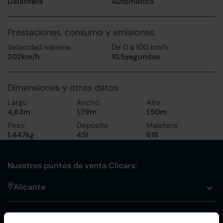
Delantera
Automático
Prestaciones, consumo y emisiones
Velocidad máxima
De 0 a 100 km/h
202km/h
10.5segundos
Dimensiones y otros datos
Largo
Ancho
Alto
4,63m
1,79m
1,50m
Peso
Depósito
Maletero
1.447kg
45l
611l
Nuestros puntos de venta Clicars:
Alicante
Córdoba