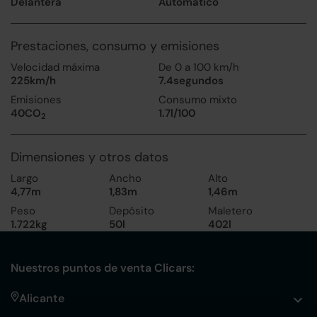
Delantera
Automático
Prestaciones, consumo y emisiones
Velocidad máxima
De 0 a 100 km/h
225km/h
7.4segundos
Emisiones
Consumo mixto
40CO
1.7l/100
2
Dimensiones y otros datos
Largo
Ancho
Alto
4,77m
1,83m
1,46m
Peso
Depósito
Maletero
1.722kg
50l
402l
Nuestros puntos de venta Clicars:
Alicante