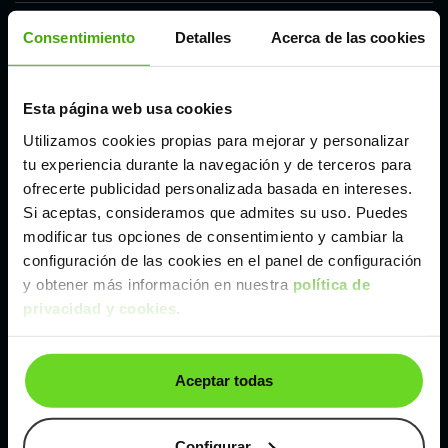
Córdoba
Consentimiento
Detalles
Acerca de las cookies
Madrid
Esta página web usa cookies
Utilizamos cookies propias para mejorar y personalizar
Málaga
tu experiencia durante la navegación y de terceros para
ofrecerte publicidad personalizada basada en intereses.
Si aceptas, consideramos que admites su uso. Puedes
Valencia
modificar tus opciones de consentimiento y cambiar la
configuración de las cookies en el panel de configuración
Zaragoza
y obtener más información en nuestra
política de
privacidad y cookies
.
Ver Volkswagen Passat de segunda mano y
ocasión
Aceptar todas
Volkswagen Passat de segunda mano y ocasión
Configurar