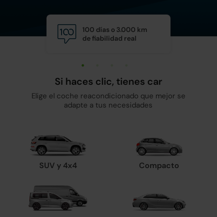
100 días o 3.000 km
Calid
de fiabilidad real
y man
Si haces clic, tienes car
Elige el coche reacondicionado que mejor se
adapte a tus necesidades
SUV y 4x4
Compacto