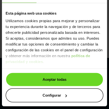
Esta página web usa cookies
Utilizamos cookies propias para mejorar y personalizar
tu experiencia durante la navegación y de terceros para
ofrecerte publicidad personalizada basada en intereses.
Si aceptas, consideramos que admites su uso. Puedes
modificar tus opciones de consentimiento y cambiar la
configuración de las cookies en el panel de configuración
y obtener más información en nuestra
política de
privacidad y cookies
.
Pertenecemos al líder europeo de
Aceptar todas
compraventa de coches online
Con sede en: España, Francia, Bélgica, Reino Unido, Austria
Configurar
e Italia.
¡Vendemos 1 coche por minuto!