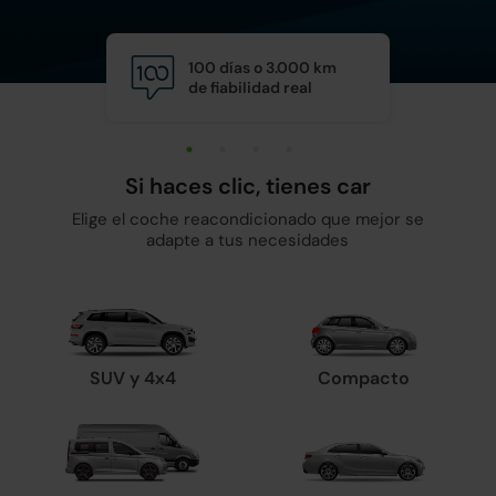
100 días o 3.000 km
Calid
de fiabilidad real
y man
Si haces clic, tienes car
Elige el coche reacondicionado que mejor se
adapte a tus necesidades
SUV y 4x4
Compacto