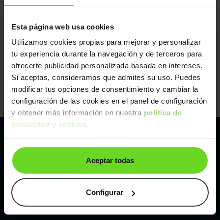
Esta página web usa cookies
Utilizamos cookies propias para mejorar y personalizar
tu experiencia durante la navegación y de terceros para
ofrecerte publicidad personalizada basada en intereses.
Si aceptas, consideramos que admites su uso. Puedes
modificar tus opciones de consentimiento y cambiar la
configuración de las cookies en el panel de configuración
y obtener más información en nuestra
política de
privacidad y cookies
.
Pertenecemos al líder europeo de
Aceptar todas
compraventa de coches online
Con sede en: España, Francia, Bélgica, Reino Unido, Austria
Configurar
e Italia.
¡Vendemos 1 coche por minuto!