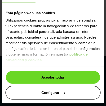
Esta página web usa cookies
Utilizamos cookies propias para mejorar y personalizar
tu experiencia durante la navegación y de terceros para
ofrecerte publicidad personalizada basada en intereses.
Si aceptas, consideramos que admites su uso. Puedes
modificar tus opciones de consentimiento y cambiar la
configuración de las cookies en el panel de configuración
y obtener más información en nuestra
política de
privacidad y cookies
.
Pertenecemos al líder europeo de
Aceptar todas
compraventa de coches online
Con sede en: España, Francia, Bélgica, Reino Unido, Austria
Configurar
e Italia.
¡Vendemos 1 coche por minuto!