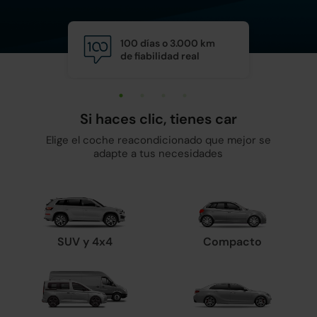
100 días o 3.000 km
Calid
de fiabilidad real
y man
Si haces clic, tienes car
Elige el coche reacondicionado que mejor se
adapte a tus necesidades
SUV y 4x4
Compacto