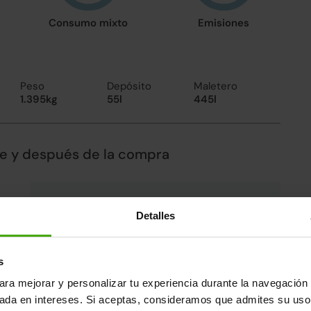
Consumo mixto
Emisiones
Peso
Depósito
Maletero
1.395kg
55l
445l
te y después de la compra
Nuestros coches son únicos.
Detalles
Cada coche pasa por un riguroso proceso de
revisión integral en nuestras
fábricas de
Madrid y Valencia
, únicas en España,
s
aplicando los más altos estándares de calidad.
Sin daños estructurales certificados, libre
ara mejorar y personalizar tu experiencia durante la navegación 
de cargas y kilometraje garantizado
sada en intereses. Si aceptas, consideramos que admites su uso