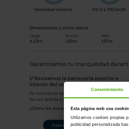
Velocidad máxima
De 0 a 100 km/h
Dimensiones y otros datos
Largo
Ancho
Alto
4,23m
1,82m
1,57m
Garantizamos tu tranquilidad duran
1/ Revisamos la carrocería exterior e
interior del vehículo
Consentimiento
Te mostramos las fotos de las pequeñas marcas
de uso debida a la propia historia del vehículo.
¿Cómo las documentamos?.
Saber más
Esta página web usa cookie
Utilizamos cookies propias p
publicidad personalizada ba
Exterior
Interior