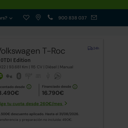
ars?
900 838 037
Volkswagen T-Roc
24h
.0TDI Edition
022
| 93.681 Km |
115
CV | Diésel |
Manual
Financiado desde
 contado desde
8.490€
16.790€
lige tu cuota desde
260€
/
mes
.500€ descuento aplicado. Hasta el 31/08/2026.
ansferencia y preparación no incluida: 490€.