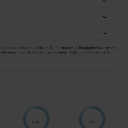
validada por el equipo de Clicars. La información de Equipamiento, proviene
talles específicos del vehículo. Para cualquier duda, contacta con nuestro
-
-
l/100
CO
2