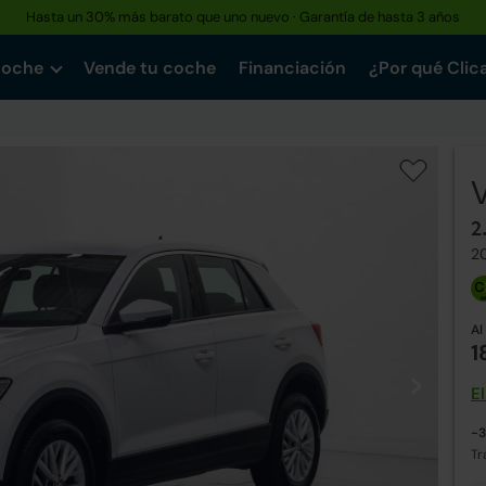
Hasta un 30% más barato que uno nuevo · Garantía de hasta 3 años
coche
Vende tu coche
Financiación
¿Por qué Clic
2
2
Al
1
E
-3
Tr