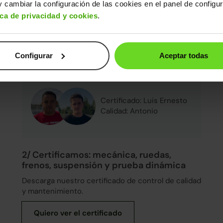
Diagnosis avanzada
 cambiar la configuración de las cookies en el panel de configu
Mecánica impecable (con sustitución de
ica de privacidad y cookies
.
piezas clave)
Control final de calidad y seguridad
De un equipo de
+250 expertos
, este coche
Configurar
Aceptar todas
ha sido certificado y pasado control de
calidad:
Certificado: Luis Ernesto
Calidad: Antonio
2/ Certificamos: mecánica, ruedas,
frenos, suspensión y prueba dinámica
Descarga nuestro certificado de control de calidad
y mantenimiento.