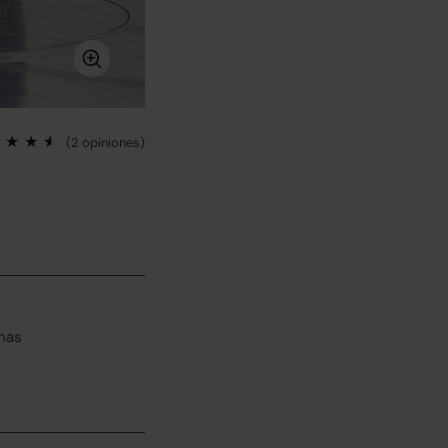
(2 opiniones)
has