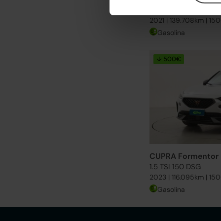
1.5 TSI 150 DSG
2021 | 139.708km | 15
Gasolina
↓ 500€
CUPRA Formentor
1.5 TSI 150 DSG
2023 | 116.095km | 15
Gasolina