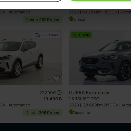
17.890€
2.0 TDI 150 DSG 4Drive
0CV | Automático
2022 | 94.285km | 150CV | Auto
Diésel
Desde
292€
/mes
↓ 1.000€
15-20 días
CUPRA Formentor
22.390€
19.490€
1.5 TSI 150 DSG
0CV | Automático
2023 | 128.689km | 150CV | Auto
Gasolina
Desde
299€
/mes