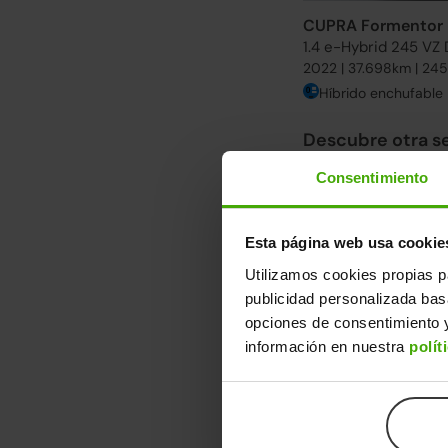
CUPRA Formentor
1.4 e-Hybrid 245 VZ
2022 | 37.698km | 24
Híbrido enchufable
Descubre otra s
Desde 292€/mes. Enc
Consentimiento
Ver más CUPRA Form
Esta página web usa cookie
Ruedas delanteras nu
Utilizamos cookies propias p
publicidad personalizada ba
opciones de consentimiento y
información en nuestra
polít
CUPRA Formentor