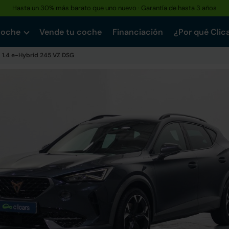
Hasta un 30% más barato que uno nuevo · Garantía de hasta 3 años
Reserva tu coche hoy · Entrega en 24h a domicilio
coche
Vende tu coche
Financiación
¿Por qué Clic
1.4 e-Hybrid 245 VZ DSG