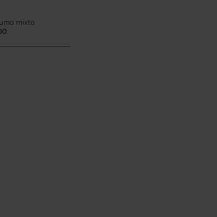
umo mixto
100