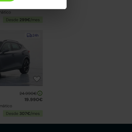
19.490€
mático
Desde
299€
/mes
24h
24.990€
19.990€
mático
Desde
307€
/mes