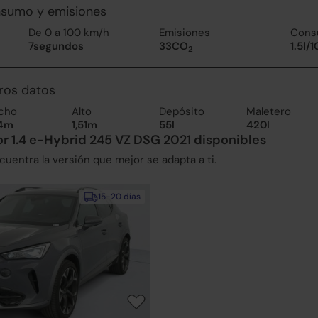
nsumo y emisiones
De 0 a 100 km/h
Emisiones
Cons
7segundos
33CO
1.5l/
2
ros datos
cho
Alto
Depósito
Maletero
84m
1,51m
55l
420l
 1.4 e-Hybrid 245 VZ DSG 2021 disponibles
uentra la versión que mejor se adapta a ti.
15-20 días