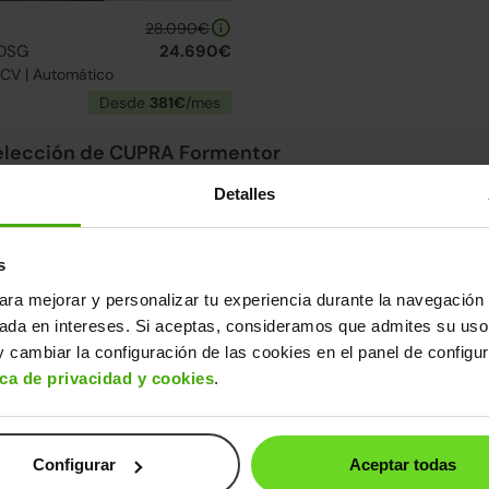
28.090€
 DSG
24.690€
5CV | Automático
Desde
381€
/mes
elección de CUPRA Formentor
uentra el modelo que mejor se adapta a ti.
Detalles
entor
s
evas
↓ 100€
24h
ara mejorar y personalizar tu experiencia durante la navegación 
sada en intereses. Si aceptas, consideramos que admites su uso
 cambiar la configuración de las cookies en el panel de configu
ica de privacidad y cookies
.
Configurar
Aceptar todas
CUPRA Formentor
21.990€