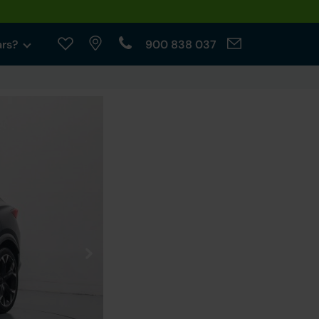
ars?
900 838 037