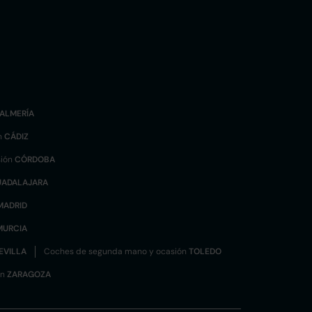
ALMERÍA
n
CÁDIZ
sión
CÓRDOBA
UADALAJARA
MADRID
MURCIA
EVILLA
Coches de segunda mano y ocasión
TOLEDO
ón
ZARAGOZA