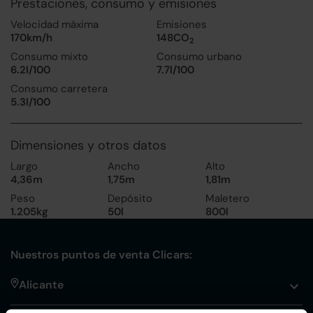
Prestaciones, consumo y emisiones
Velocidad máxima
Emisiones
170km/h
148CO
2
Consumo mixto
Consumo urbano
6.2l/100
7.7l/100
Consumo carretera
5.3l/100
Dimensiones y otros datos
Largo
Ancho
Alto
4,36m
1,75m
1,81m
Peso
Depósito
Maletero
1.205kg
50l
800l
Nuestros puntos de venta Clicars:
Alicante