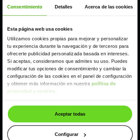
Córdoba
Consentimiento
Detalles
Acerca de las cookies
Madrid
Esta página web usa cookies
Utilizamos cookies propias para mejorar y personalizar
Málaga
tu experiencia durante la navegación y de terceros para
ofrecerte publicidad personalizada basada en intereses.
Si aceptas, consideramos que admites su uso. Puedes
Valencia
modificar tus opciones de consentimiento y cambiar la
configuración de las cookies en el panel de configuración
Zaragoza
y obtener más información en nuestra
política de
privacidad y cookies
.
Ver Dacia Dokker de segunda mano y ocasión
Aceptar todas
Dacia Dokker de segunda mano y ocasión
Coches de
segunda mano y ocasión por
Configurar
localización