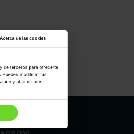
Acerca de las cookies
umo mixto
100
y de terceros para ofrecerte
. Puedes modificar tus
ración y obtener más
Maletero
445l
Madrid
19 015 000