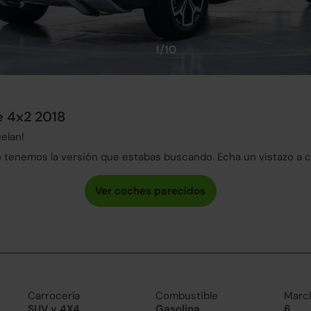
1/10
e 4x2 2018
elan!
tenemos la versión que estabas buscando. Echa un vistazo a 
Carrocería
Combustible
Marc
SUV y 4X4
Gasolina
6