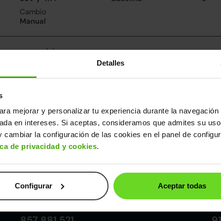
Cambio
Manual
nsumo y emisiones
Detalles
De 0 a 100 km/h
Emisiones
Cons
10.4segundos
138CO
6.2l/
2
Consumo carretera
s
5.5l/100
ara mejorar y personalizar tu experiencia durante la navegación 
sada en intereses. Si aceptas, consideramos que admites su uso
ros datos
 cambiar la configuración de las cookies en el panel de configu
cho
Alto
Peso
Depósito
ica de privacidad y cookies
.
80m
1,69m
1.200kg
50l
Configurar
Aceptar todas
Córdoba
857 881 521
9