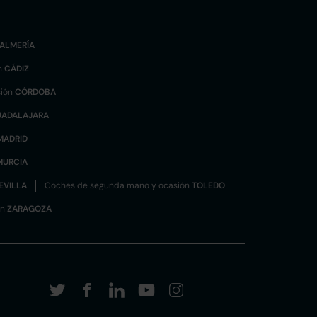
ALMERÍA
n
CÁDIZ
sión
CÓRDOBA
UADALAJARA
MADRID
MURCIA
EVILLA
Coches de segunda mano y ocasión
TOLEDO
ón
ZARAGOZA