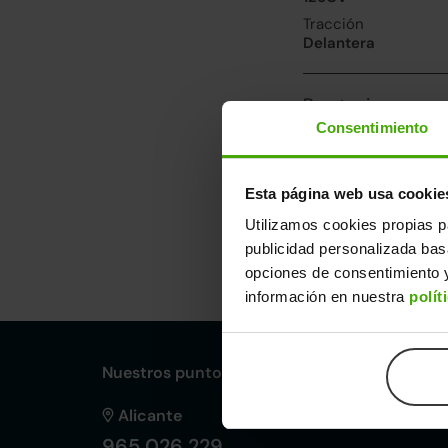
Tracción
Delantera
Prestaciones, co
Consentimiento
Velocidad máxima
177km/h
Consumo urbano
Esta página web usa cookie
7.3l/100
Utilizamos cookies propias p
publicidad personalizada ba
Dimensiones y ot
opciones de consentimiento y
Largo
An
información en nuestra
polít
4,34m
1,
Nuestros puntos de venta Clicars:
Alicante
965 026 229