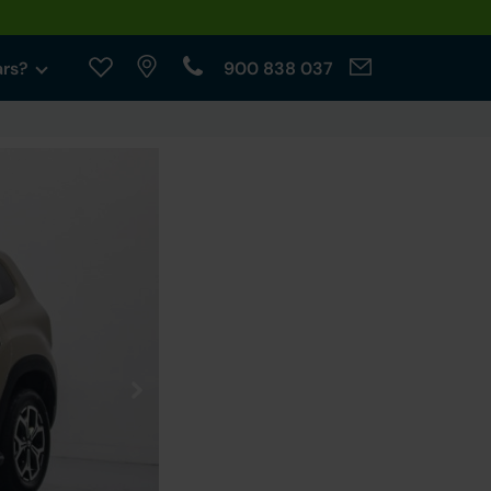
ars?
900 838 037