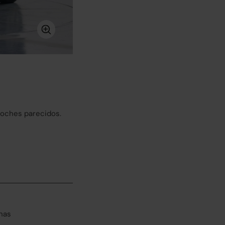
coches parecidos.
has