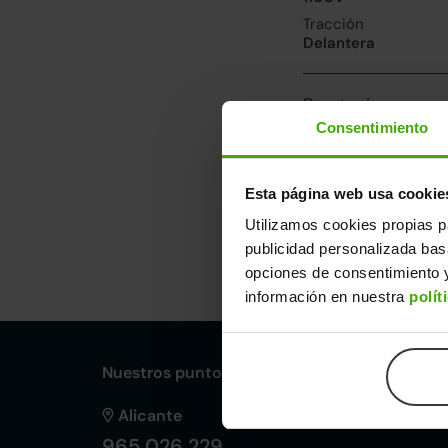
Tracción
Delantera
Prestaciones, co
Consentimiento
Velocidad máxima
169km/h
Consumo urbano
Esta página web usa cookie
4.5l/100
Utilizamos cookies propias p
publicidad personalizada ba
Dimensiones y ot
opciones de consentimiento y
Largo
An
información en nuestra
polít
4,32m
1,
Nuestros puntos de venta Clicars:
Alicante
965 026 229