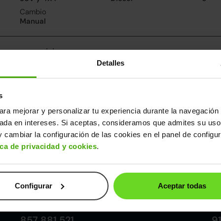
Cambio
Manual
nsumo y emisiones
Detalles
De 0 a 100 km/h
Emisiones
Cons
11.8segundos
115CO
4.4l/
2
Consumo carretera
s
4.3l/100
ara mejorar y personalizar tu experiencia durante la navegación 
sada en intereses. Si aceptas, consideramos que admites su uso
ros datos
 cambiar la configuración de las cookies en el panel de configu
cho
Alto
Peso
Depósito
ica de privacidad y cookies
.
82m
1,63m
1.205kg
50l
Configurar
Aceptar todas
Córdoba
857 881 521
9