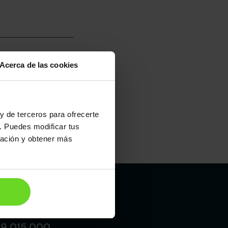
Acerca de las cookies
umo mixto
100
y de terceros para ofrecerte
. Puedes modificar tus
ración y obtener más
Maletero
475l
Madrid
19 015 000