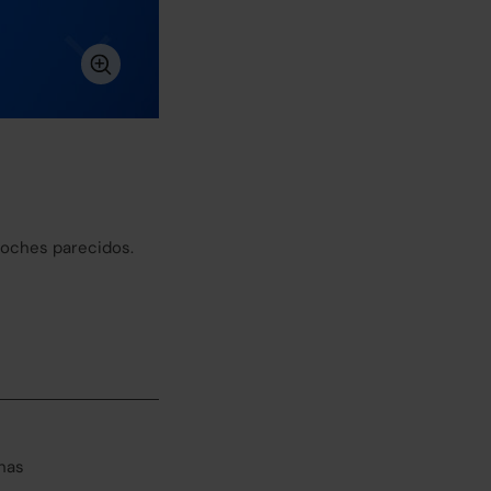
coches parecidos.
has