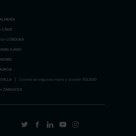
ALMERÍA
n
CÁDIZ
sión
CÓRDOBA
UADALAJARA
MADRID
MURCIA
EVILLA
Coches de segunda mano y ocasión
TOLEDO
ón
ZARAGOZA