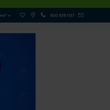
ars?
900 838 037