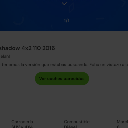
1/1
kshadow 4x2 110 2016
elan!
tenemos la versión que estabas buscando. Echa un vistazo a 
Carrocería
Combustible
Marc
SUV y 4X4
Diésel
6