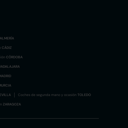
ALMERÍA
n
CÁDIZ
sión
CÓRDOBA
UADALAJARA
MADRID
MURCIA
EVILLA
Coches de segunda mano y ocasión
TOLEDO
ón
ZARAGOZA