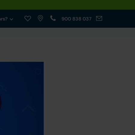
ars?
900 838 037