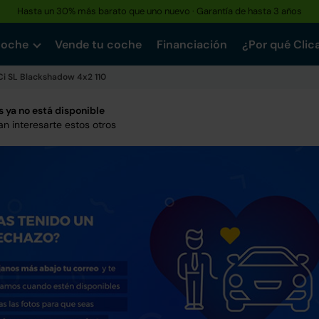
Hasta un 30% más barato que uno nuevo · Garantía de hasta 3 años
coche
Vende tu coche
Financiación
¿Por qué Clic
Ci SL Blackshadow 4x2 110
 ya no está disponible
n interesarte estos otros