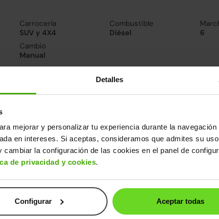
Carrocería
Combustible
Marc
SUV y 4X4
Diésel
6
Cambio
Manual
Detalles
nsumo y emisiones
De 0 a 100 km/h
Emisiones
Cons
11.8segundos
115CO
4.4l/
s
2
Consumo carretera
ara mejorar y personalizar tu experiencia durante la navegación 
4.3l/100
sada en intereses. Si aceptas, consideramos que admites su uso
 cambiar la configuración de las cookies en el panel de configu
ros datos
ica de privacidad y cookies
.
cho
Alto
Peso
Depósito
82m
1,63m
1.205kg
50l
Configurar
Aceptar todas