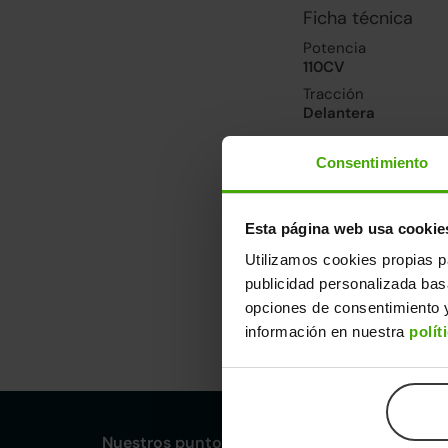
Ficha técnica
Potencia
110CV
Tracción
Delantera
Consentimiento
Prestaciones, co
Velocidad máxima
169km/h
Esta página web usa cookie
Consumo urbano
Utilizamos cookies propias p
4.5l/100
publicidad personalizada ba
opciones de consentimiento y
Dimensiones y ot
información en nuestra
polít
Largo
An
4,32m
1,
Nuestros puntos de venta Clicars: