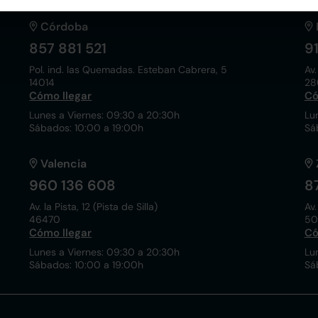
Córdoba
857 881 521
9
Pol. ind. las Quemadas. Esteban Cabrera, 5
Av.
14014
28
Cómo llegar
Có
Lunes a Viernes: 09:30 a 20:30h
Lu
Sábados: 10:00 a 19:00h
Sá
Valencia
960 136 608
8
Av. la Pista, 12 (Pista de Silla)
Av.
46470
50
Cómo llegar
Có
Lunes a Viernes: 09:30 a 20:30h
Lu
Sábados: 10:00 a 19:00h
Sá