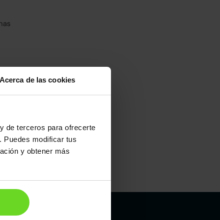
has
Acerca de las cookies
umo mixto
100
y de terceros para ofrecerte
. Puedes modificar tus
ración y obtener más
Maletero
475l